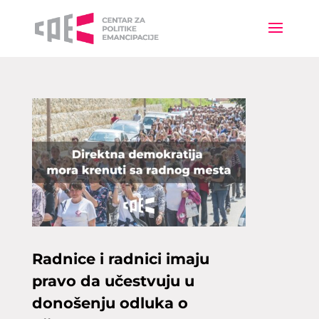
Radnice i radnici imaju
pravo da učestvuju u
donošenju odluka o