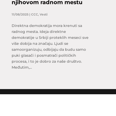
njihovom radnom mestu
11/08/2025
|
CCC
,
Vesti
Direktna demokratija mora krenuti sa
radnog mesta. Ideja direktne
demokratije u Srbiji proteklih meseci sve
više dobija na značaju. Ljudi se
samoorganizuju, odbijaju da budu samo
puki glasači i posmatrači političkih
procesa, i to je dobro za naše društvo.
Međutim,...