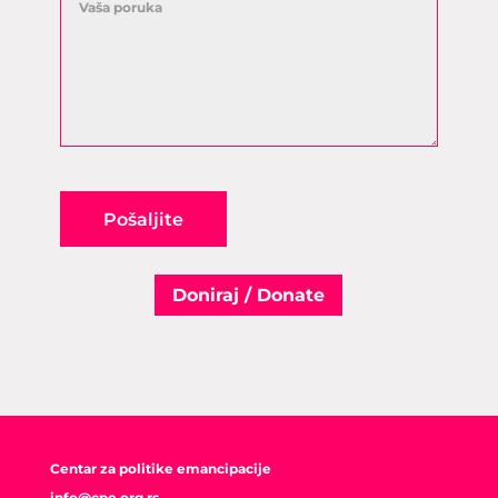
Pošaljite
Doniraj / Donate
Centar za politike emancipacije
info@cpe.org.rs