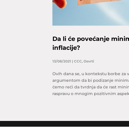
Da li će povećanje mini
inflacije?
13/08/2021
|
CCC
,
Osvrti
Ovih dana se, u kontekstu borbe za
argumentom da bi podizanje minimal
ćemo reći da tvrdnja da će rast minim
raspravu o mnogim pozitivnim aspekt