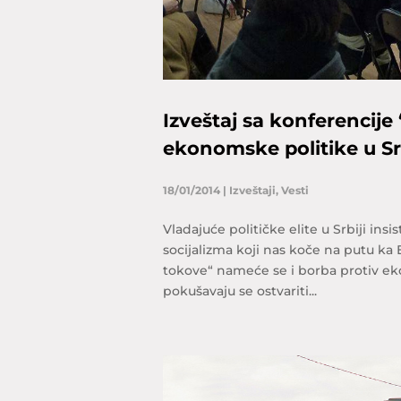
Izveštaj sa konferencije
ekonomske politike u Srb
18/01/2014
|
Izveštaji
,
Vesti
Vladajuće političke elite u Srbiji insi
socijalizma koji nas koče na putu ka E
tokove“ nameće se i borba protiv eko
pokušavaju se ostvariti...