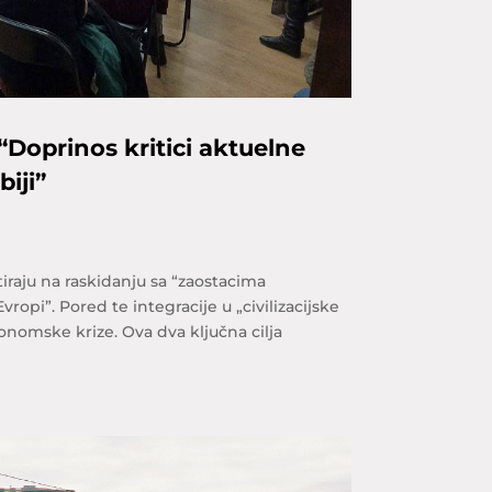
 “Doprinos kritici aktuelne
iji”
stiraju na raskidanju sa “zaostacima
vropi”. Pored te integracije u „civilizacijske
nomske krize. Ova dva ključna cilja