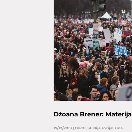
Džoana Brener: Materijal
17/12/2019
|
Osvrti
,
Studije socijalizma