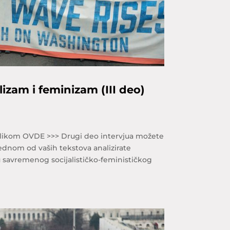
izam i feminizam (III deo)
 klikom OVDE >>> Drugi deo intervjua možete
jednom od vaših tekstova analizirate
 savremenog socijalističko-feminističkog