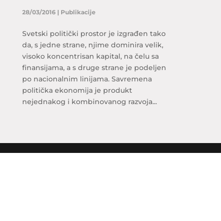
28/03/2016
|
Publikacije
Svetski politički prostor je izgrađen tako
da, s jedne strane, njime dominira velik,
visoko koncentrisan kapital, na čelu sa
finansijama, a s druge strane je podeljen
po nacionalnim linijama. Savremena
politička ekonomija je produkt
nejednakog i kombinovanog razvoja...