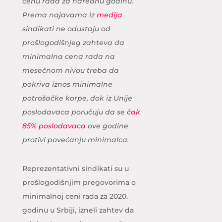
cenu rada za narednu godinu.
Prema najavama iz
medija
sindikati ne odustaju od
prošlogodišnjeg zahteva da
minimalna cena rada na
mesečnom nivou treba da
pokriva iznos minimalne
potrošačke korpe, dok iz Unije
poslodavaca poručuju da se
čak
85% poslodavaca
ove godine
protivi povećanju minimalca.
Reprezentativni sindikati su u
prošlogodišnjim pregovorima o
minimalnoj ceni rada za 2020.
godinu u Srbiji, izneli zahtev da