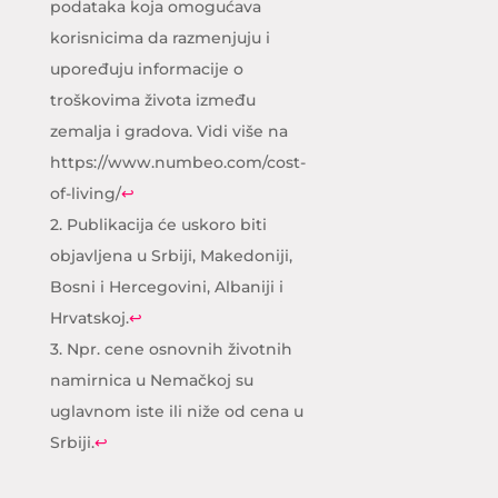
podataka koja omogućava
korisnicima da razmenjuju i
upoređuju informacije o
troškovima života između
zemalja i gradova. Vidi više na
https://www.numbeo.com/cost-
of-living/
↩
2.
Publikacija će uskoro biti
objavljena u Srbiji, Makedoniji,
Bosni i Hercegovini, Albaniji i
Hrvatskoj.
↩
3.
Npr. cene osnovnih životnih
namirnica u Nemačkoj su
uglavnom iste ili niže od cena u
Srbiji.
↩