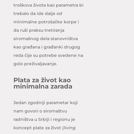
troškova života kao parametra bi
trebalo da ide dalje od
minimalne potrošačke korpe i
da ruši praksu tretiranja
siromašnog dela stanovništva
kao građana i građanki drugog
reda čije su potrebe svedene na
golo preživaljavanje.
Plata za život kao
minimalna zarada
Jedan zgodniji parametar koji
nam govori o siromaštvu
radništva u Srbiji i regionu je
koncept plate za život (
living