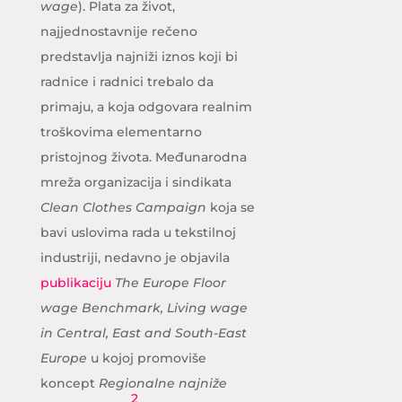
wage
). Plata za život,
najjednostavnije rečeno
predstavlja najniži iznos koji bi
radnice i radnici trebalo da
primaju, a koja odgovara realnim
troškovima elementarno
pristojnog života. Međunarodna
mreža organizacija i sindikata
Clean Clothes Campaign
koja se
bavi uslovima rada u tekstilnoj
industriji, nedavno je objavila
publikaciju
The Europe Floor
wage Benchmark, Living wage
in Central, East and South-East
Europe
u kojoj promoviše
koncept
Regionalne najniže
2