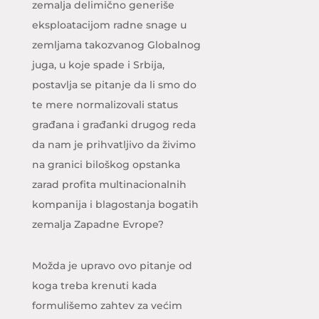
zemalja delimično generiše
eksploatacijom radne snage u
zemljama takozvanog Globalnog
juga, u koje spade i Srbija,
postavlja se pitanje da li smo do
te mere normalizovali status
građana i građanki drugog reda
da nam je prihvatljivo da živimo
na granici biloškog opstanka
zarad profita multinacionalnih
kompanija i blagostanja bogatih
zemalja Zapadne Evrope?
Možda je upravo ovo pitanje od
koga treba krenuti kada
formulišemo zahtev za većim