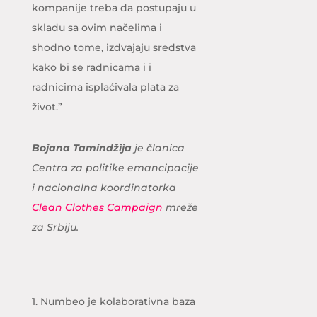
kompanije treba da postupaju u
skladu sa ovim načelima i
shodno tome, izdvajaju sredstva
kako bi se radnicama i i
radnicima isplaćivala plata za
život.”
Bojana Tamindžija
je članica
Centra za politike emancipacije
i nacionalna koordinatorka
Clean Clothes Campaign
mreže
za Srbiju.
_____________________
1.
Numbeo je kolaborativna baza