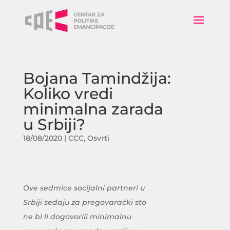
Bojana Tamindžija:
Koliko vredi
minimalna zarada
u Srbiji?
18/08/2020
|
CCC
,
Osvrti
Ove sedmice socijalni partneri u
Srbiji sedaju za pregovarački sto
ne bi li dogovorili minimalnu