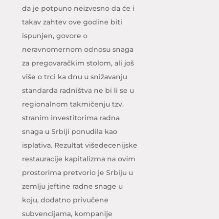
da je potpuno neizvesno da će i
takav zahtev ove godine biti
ispunjen, govore o
neravnomernom odnosu snaga
za pregovaračkim stolom, ali još
više o trci ka dnu u snižavanju
standarda radništva ne bi li se u
regionalnom takmičenju tzv.
stranim investitorima radna
snaga u Srbiji ponudila kao
isplativa. Rezultat višedecenijske
restauracije kapitalizma na ovim
prostorima pretvorio je Srbiju u
zemlju jeftine radne snage u
koju, dodatno privučene
subvencijama, kompanije