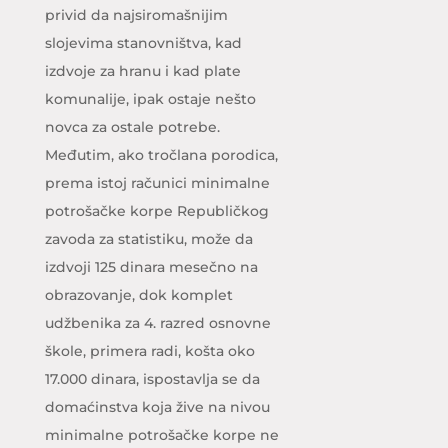
privid da najsiromašnijim
slojevima stanovništva, kad
izdvoje za hranu i kad plate
komunalije, ipak ostaje nešto
novca za ostale potrebe.
Međutim, ako tročlana porodica,
prema istoj računici minimalne
potrošačke korpe Republičkog
zavoda za statistiku, može da
izdvoji 125 dinara mesečno na
obrazovanje, dok komplet
udžbenika za 4. razred osnovne
škole, primera radi, košta oko
17.000 dinara, ispostavlja se da
domaćinstva koja žive na nivou
minimalne potrošačke korpe ne