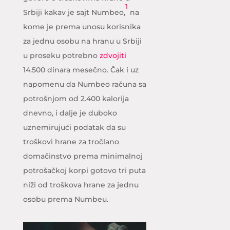
1
Srbiji kakav je sajt Numbeo,
na
kome je prema unosu korisnika
za jednu osobu na hranu u Srbiji
u proseku potrebno
zdvojiti
14.500 dinara mesečno. Čak i uz
napomenu da Numbeo računa sa
potrošnjom od 2.400 kalorija
dnevno, i dalje je duboko
uznemirujući podatak da su
troškovi hrane za tročlano
domačinstvo prema minimalnoj
potrošačkoj korpi gotovo tri puta
niži od troškova hrane za jednu
osobu prema Numbeu.