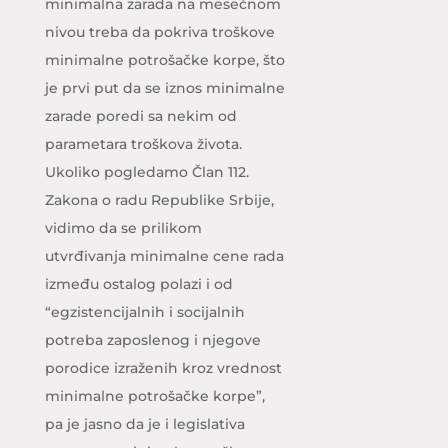
minimalna zarada na mesečnom
nivou treba da pokriva troškove
minimalne potrošačke korpe, što
je prvi put da se iznos minimalne
zarade poredi sa nekim od
parametara troškova života.
Ukoliko pogledamo Član 112.
Zakona o radu Republike Srbije,
vidimo da se prilikom
utvrđivanja minimalne cene rada
između ostalog polazi i od
“egzistencijalnih i socijalnih
potreba zaposlenog i njegove
porodice izraženih kroz vrednost
minimalne potrošačke korpe”,
pa je jasno da je i legislativa