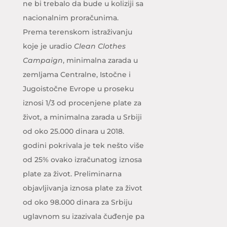
ne bi trebalo da bude u koliziji sa
nacionalnim proračunima.
Prema terenskom istraživanju
koje je uradio
Clean Clothes
Campaign
, minimalna zarada u
zemljama Centralne, Istočne i
Jugoistočne Evrope u proseku
iznosi 1/3 od procenjene plate za
život, a minimalna zarada u Srbiji
od oko 25.000 dinara u 2018.
godini pokrivala je tek nešto više
od 25% ovako izračunatog iznosa
plate za život. Preliminarna
objavljivanja iznosa plate za život
od oko 98.000 dinara za Srbiju
uglavnom su izazivala čuđenje pa