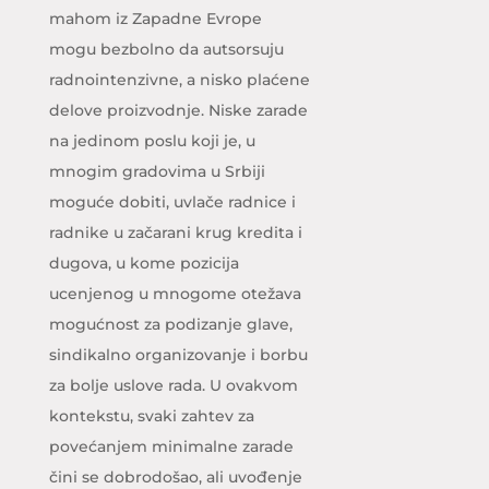
mahom iz Zapadne Evrope
mogu bezbolno da autsorsuju
radnointenzivne, a nisko plaćene
delove proizvodnje. Niske zarade
na jedinom poslu koji je, u
mnogim gradovima u Srbiji
moguće dobiti, uvlače radnice i
radnike u začarani krug kredita i
dugova, u kome pozicija
ucenjenog u mnogome otežava
mogućnost za podizanje glave,
sindikalno organizovanje i borbu
za bolje uslove rada. U ovakvom
kontekstu, svaki zahtev za
povećanjem minimalne zarade
čini se dobrodošao, ali uvođenje