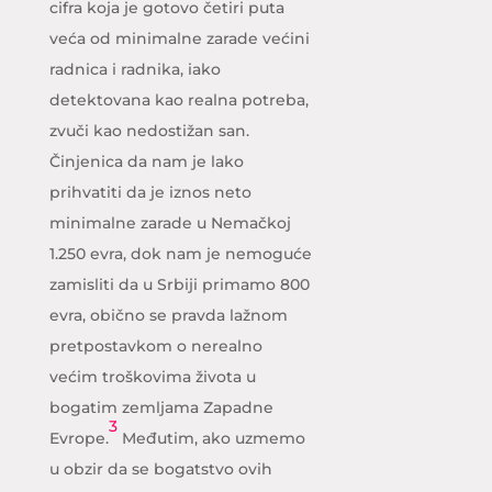
cifra koja je gotovo četiri puta
veća od minimalne zarade većini
radnica i radnika, iako
detektovana kao realna potreba,
zvuči kao nedostižan san.
Činjenica da nam je lako
prihvatiti da je iznos neto
minimalne zarade u Nemačkoj
1.250 evra, dok nam je nemoguće
zamisliti da u Srbiji primamo 800
evra, obično se pravda lažnom
pretpostavkom o nerealno
većim troškovima života u
bogatim zemljama Zapadne
3
Evrope.
Međutim, ako uzmemo
u obzir da se bogatstvo ovih