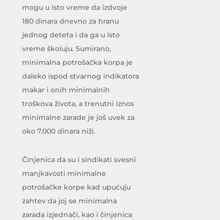
mogu u isto vreme da izdvoje
180 dinara dnevno za hranu
jednog deteta i da ga u isto
vreme školuju. Sumirano,
minimalna potrošačka korpa je
daleko ispod stvarnog indikatora
makar i onih minimalnih
troškova života, a trenutni iznos
minimalne zarade je još uvek za
oko 7.000 dinara niži.
Činjenica da su i sindikati svesni
manjkavosti minimalne
potrošačke korpe kad upućuju
zahtev da joj se minimalna
zarada izjednači, kao i činjenica