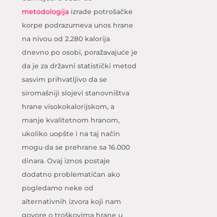
metodologija
izrade potrošačke
korpe podrazumeva unos hrane
na nivou od 2.280 kalorija
dnevno po osobi, poražavajuće je
da je za državni statistički metod
sasvim prihvatljivo da se
siromašniji slojevi stanovništva
hrane visokokalorijskom, a
manje kvalitetnom hranom,
ukoliko uopšte i na taj način
mogu da se prehrane sa 16.000
dinara. Ovaj iznos postaje
dodatno problematičan ako
pogledamo neke od
alternativnih izvora koji nam
govore o troškovima hrane u