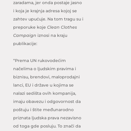
zaradama, jer onda postaje jasno
i koja je krajnja adresa kojoj se
zahtev upućuje. Na tom tragu su i
preporuke koje
Clean Clothes
Campaign
iznosi na kraju
publikacije:
“Prema UN rukovodećim
načelima o ljudskim pravima i
biznisu, brendovi, maloprodajni
lanci, EU i države u kojima se
nalazi sedišta ovih kompanija,
imaju obavezu i odgovornost da
poštuju i štite međunarodno
priznata ljudska prava nezavisno
od toga gde posluju. To znači da