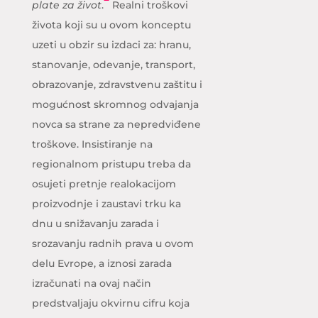
plate za život
.
Realni troškovi
života koji su u ovom konceptu
uzeti u obzir su izdaci za: hranu,
stanovanje, odevanje, transport,
obrazovanje, zdravstvenu zaštitu i
mogućnost skromnog odvajanja
novca sa strane za nepredviđene
troškove. Insistiranje na
regionalnom pristupu treba da
osujeti pretnje realokacijom
proizvodnje i zaustavi trku ka
dnu u snižavanju zarada i
srozavanju radnih prava u ovom
delu Evrope, a iznosi zarada
izračunati na ovaj način
predstvaljaju okvirnu cifru koja