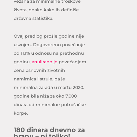
vezana za minimalne troškove
života, onako kako ih definiše
državna statistika.
Ovaj predlog prošle godine nije
usvojen. Dogovoreno povećanje
od 11,1% u odnosu na prethodnu
godinu,
anulirano je
povećanjem
cena osnovnih životnih
namirnica i struje, pa je
minimalna zarada u martu 2020.
godine bila niža za oko 7.000
dinara od minimalne potrošačke
korpe.
180 dinara dnevno za
hranu – ni toliko!