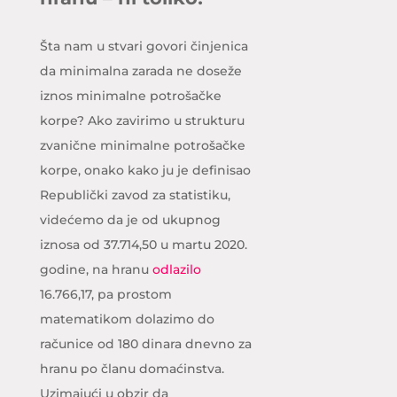
Šta nam u stvari govori činjenica
da minimalna zarada ne doseže
iznos minimalne potrošačke
korpe? Ako zavirimo u strukturu
zvanične minimalne potrošačke
korpe, onako kako ju je definisao
Republički zavod za statistiku,
videćemo da je od ukupnog
iznosa od 37.714,50 u martu 2020.
godine, na hranu
odlazilo
16.766,17, pa prostom
matematikom dolazimo do
računice od 180 dinara dnevno za
hranu po članu domaćinstva.
Uzimajući u obzir da