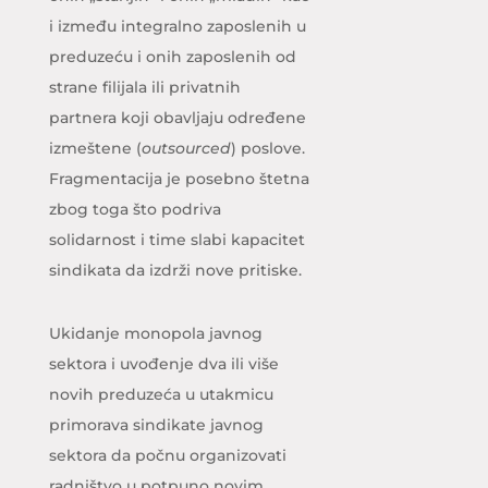
i između integralno zaposlenih u
preduzeću i onih zaposlenih od
strane filijala ili privatnih
partnera koji obavljaju određene
izmeštene (
outsourced
) poslove.
Fragmentacija je posebno štetna
zbog toga što podriva
solidarnost i time slabi kapacitet
sindikata da izdrži nove pritiske.
Ukidanje monopola javnog
sektora i uvođenje dva ili više
novih preduzeća u utakmicu
primorava sindikate javnog
sektora da počnu organizovati
radništvo u potpuno novim