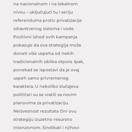
na nacionalnom i na lokalnom
nivou – uključujući tu i seriju
referenduma protiv privatizacije
zdravstvenog sistema i vode.
Pozitivni ishod ovih kampanja
pokazuje da ova strategija može
doneti više uspeha od nekih
tradicionalnih oblika otpora. Ipak,
ponekad se ispostavi da je ovaj
uspeh samo privremenog
karaktera. U nekoliko slučajeva
političari su se vratili sa novim
planovima za privatizaciju.
Neizvesnost rezultata čini ovu
strategiju izuzetno resursno
intenzivnom. Sindikati i njihovi