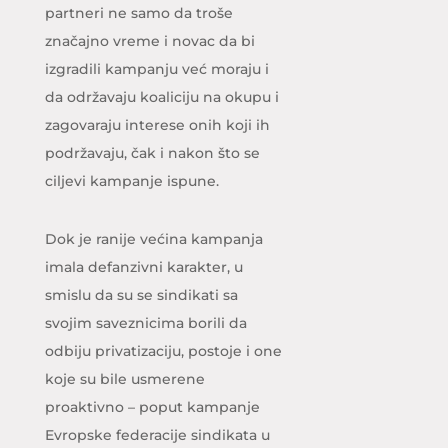
partneri ne samo da troše
značajno vreme i novac da bi
izgradili kampanju već moraju i
da održavaju koaliciju na okupu i
zagovaraju interese onih koji ih
podržavaju, čak i nakon što se
ciljevi kampanje ispune.
Dok je ranije većina kampanja
imala defanzivni karakter, u
smislu da su se sindikati sa
svojim saveznicima borili da
odbiju privatizaciju, postoje i one
koje su bile usmerene
proaktivno – poput kampanje
Evropske federacije sindikata u