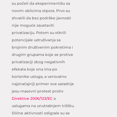
su počeli da eksperimentišu sa
novim oblicima otpora. Prvo su
shvatili da bez podrške javnosti
nije moguće zaustaviti
privatizaciju. Potom su otkrili
potencijale udruživanja sa
brojnim društvenim pokretima i
drugim grupama koje se protive
privatizaciji zbog negativnih
efekata koje ona ima po
korisnike usluga, a verovatno
najznačajniji primer ove saradnje
jesu masovni protest protiv
Direktive 2006/123/EC
o
uslugama na unutrašnjem tržištu.
Slične aktivnosti odigrale su se