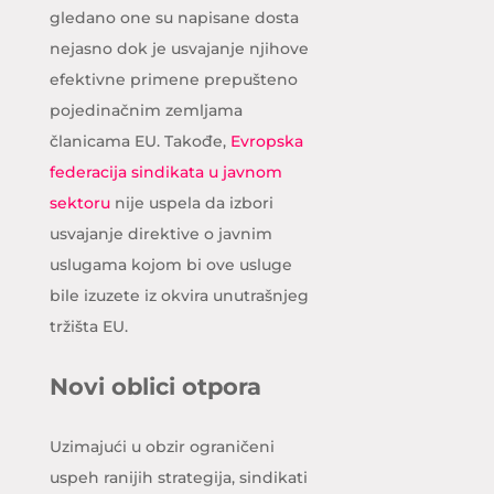
gledano one su napisane dosta
nejasno dok je usvajanje njihove
efektivne primene prepušteno
pojedinačnim zemljama
članicama EU. Takođe,
Evropska
federacija sindikata u javnom
sektoru
nije uspela da izbori
usvajanje direktive o javnim
uslugama kojom bi ove usluge
bile izuzete iz okvira unutrašnjeg
tržišta EU.
Novi oblici otpora
Uzimajući u obzir ograničeni
uspeh ranijih strategija, sindikati