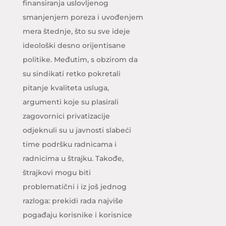
finansiranja uslovljenog
smanjenjem poreza i uvođenjem
mera štednje, što su sve ideje
ideološki desno orijentisane
politike. Međutim, s obzirom da
su sindikati retko pokretali
pitanje kvaliteta usluga,
argumenti koje su plasirali
zagovornici privatizacije
odjeknuli su u javnosti slabeći
time podršku radnicama i
radnicima u štrajku. Takođe,
štrajkovi mogu biti
problematični i iz još jednog
razloga: prekidi rada najviše
pogađaju korisnike i korisnice