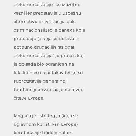
„rekomunalizacije“ su izuzetno
važni jer predstavljaju uspešnu
alternativu privatizaciji. Ipak,
osim nacionalizacije banaka koje
propadaju (a koja se dešava iz
potpuno drugačijih razloga),
„rekomunalizacija“ je proces koji
je do sada bio ograničen na
lokalni nivo i kao takav teško se
suprotstavlja generalnoj
tendenciji privatizacije na nivou
čitave Evrope.
Moguća je i strategija (koja se
uglavnom koristi van Evrope)
kombinacije tradicionalne