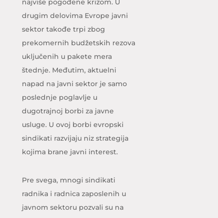
najviše pogođene krizom. U
drugim delovima Evrope javni
sektor takođe trpi zbog
prekomernih budžetskih rezova
uključenih u pakete mera
štednje. Međutim, aktuelni
napad na javni sektor je samo
poslednje poglavlje u
dugotrajnoj borbi za javne
usluge. U ovoj borbi evropski
sindikati razvijaju niz strategija
kojima brane javni interest.
Pre svega, mnogi sindikati
radnika i radnica zaposlenih u
javnom sektoru pozvali su na