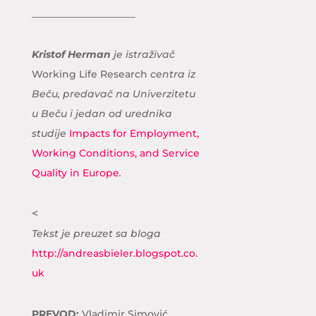
_____________________
Kristof Herman
je istraživač
Working Life Research
centra iz
Beču, predavač na Univerzitetu
u Beču i jedan od urednika
studije
Impacts for Employment,
Working Conditions, and Service
Quality in Europe
.
<
Tekst je preuzet sa bloga
http://andreasbieler.blogspot.co.
uk
PREVOD:
Vladimir Simović