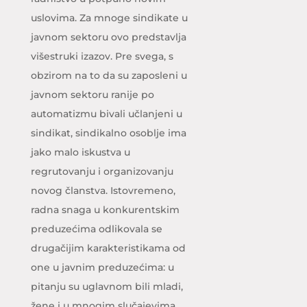
uslovima. Za mnoge sindikate u
javnom sektoru ovo predstavlja
višestruki izazov. Pre svega, s
obzirom na to da su zaposleni u
javnom sektoru ranije po
automatizmu bivali učlanjeni u
sindikat, sindikalno osoblje ima
jako malo iskustva u
regrutovanju i organizovanju
novog članstva. Istovremeno,
radna snaga u konkurentskim
preduzećima odlikovala se
drugačijim karakteristikama od
one u javnim preduzećima: u
pitanju su uglavnom bili mladi,
žene i u mnogim slučajevima