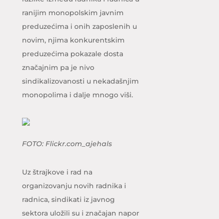
ranijim monopolskim javnim
preduzećima i onih zaposlenih u
novim, njima konkurentskim
preduzećima pokazale dosta
značajnim pa je nivo
sindikalizovanosti u nekadašnjim
monopolima i dalje mnogo viši.
FOTO: Flickr.com_ajehals
Uz štrajkove i rad na
organizovanju novih radnika i
radnica, sindikati iz javnog
sektora uložili su i značajan napor