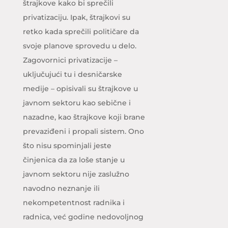
štrajkove kako bi sprečili
privatizaciju. Ipak, štrajkovi su
retko kada sprečili političare da
svoje planove sprovedu u delo.
Zagovornici privatizacije –
uključujući tu i desničarske
medije – opisivali su štrajkove u
javnom sektoru kao sebične i
nazadne, kao štrajkove koji brane
prevaziđeni i propali sistem. Ono
što nisu spominjali jeste
činjenica da za loše stanje u
javnom sektoru nije zaslužno
navodno neznanje ili
nekompetentnost radnika i
radnica, već godine nedovoljnog