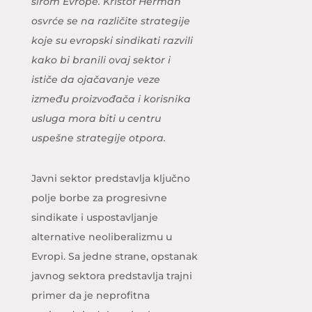
širom Evrope. Kristof Herman
osvrće se na različite strategije
koje su evropski sindikati razvili
kako bi branili ovaj sektor i
ističe da ojačavanje veze
između proizvođača i korisnika
usluga mora biti u centru
uspešne strategije otpora.
Javni sektor predstavlja ključno
polje borbe za progresivne
sindikate i uspostavljanje
alternative neoliberalizmu u
Evropi. Sa jedne strane, opstanak
javnog sektora predstavlja trajni
primer da je neprofitna