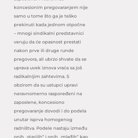
koncesionim pregovaranjem nije
samo u tome što ga je teško
prekinuti kada jednom otpočne
– mnogi sindikalni predstavnici
veruju da će opasnost prestati
nakon prve ili druge runde
pregovora, ali ubrzo shvate da se
uprava uvek iznova vraća sa još
radikalnijim zahtevima. S
obzirom da su ustupci upravi
neravnomerno raspoređeni na
zaposlene, koncesiono
pregovaranje dovodi i do podela
unutar isprva homogenog
radništva. Podele nastaju između
onih „starijih“ i onih „mlađih“ kao