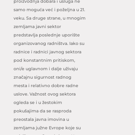
proizvodnja dobara i usluga ne
samo moguća već i poželjna u 21.
veku. Sa druge strane, u mnogim
zemljama javni sektor
predstavlja poslednje uporište
organizovanog radništva. Iako su
radnice i radnici javnog sektora
pod konstantnim pritiskom,
oni/e uglavnom i dalje uživaju
značajnu sigurnost radnog
mesta i relativno dobre radne
uslove. Važnost ovog sektora
ogleda se i u žestokim
pokušajima da se rasproda
preostala javna imovina u
zemljama južne Evrope koje su