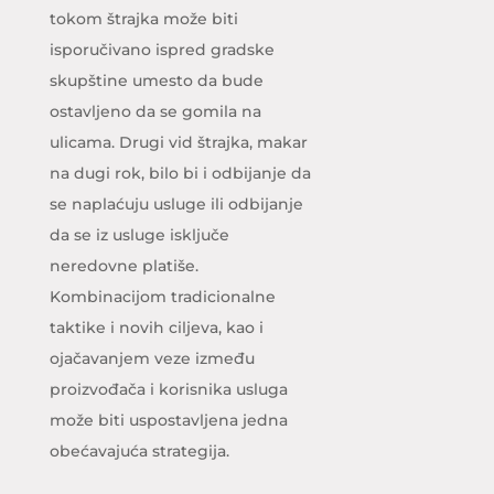
tokom štrajka može biti
isporučivano ispred gradske
skupštine umesto da bude
ostavljeno da se gomila na
ulicama. Drugi vid štrajka, makar
na dugi rok, bilo bi i odbijanje da
se naplaćuju usluge ili odbijanje
da se iz usluge isključe
neredovne platiše.
Kombinacijom tradicionalne
taktike i novih ciljeva, kao i
ojačavanjem veze između
proizvođača i korisnika usluga
može biti uspostavljena jedna
obećavajuća strategija.