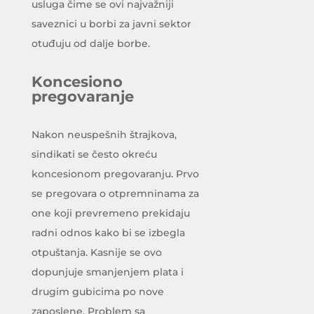
usluga čime se ovi najvažniji
saveznici u borbi za javni sektor
otuđuju od dalje borbe.
Koncesiono
pregovaranje
Nakon neuspešnih štrajkova,
sindikati se često okreću
koncesionom pregovaranju. Prvo
se pregovara o otpremninama za
one koji prevremeno prekidaju
radni odnos kako bi se izbegla
otpuštanja. Kasnije se ovo
dopunjuje smanjenjem plata i
drugim gubicima po nove
zaposlene. Problem sa