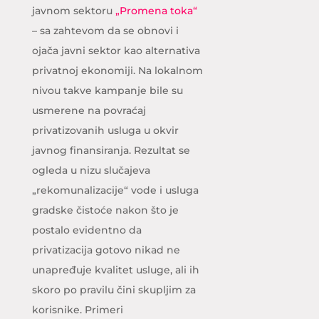
javnom sektoru
„Promena toka“
– sa zahtevom da se obnovi i
ojača javni sektor kao alternativa
privatnoj ekonomiji. Na lokalnom
nivou takve kampanje bile su
usmerene na povraćaj
privatizovanih usluga u okvir
javnog finansiranja. Rezultat se
ogleda u nizu slučajeva
„rekomunalizacije“ vode i usluga
gradske čistoće nakon što je
postalo evidentno da
privatizacija gotovo nikad ne
unapređuje kvalitet usluge, ali ih
skoro po pravilu čini skupljim za
korisnike. Primeri