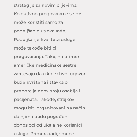
strategije sa novim ciljevima.
Kolektivno pregovaranje se ne
može koristiti samo za
poboljšanje uslova rada.
Poboljšanje kvaliteta usluge
može takođe biti cilj
pregovaranja. Tako, na primer,
američke medicinske sestre
zahtevaju da u kolektivni ugovor
bude uvrštena i stavka o
proporcijalnom broju osoblja i
pacijenata. Takođe, štrajkovi
mogu biti organizovani na način
da njima budu pogođeni
donosioci odluka a ne korisnici
usluga. Primera radi, smeće