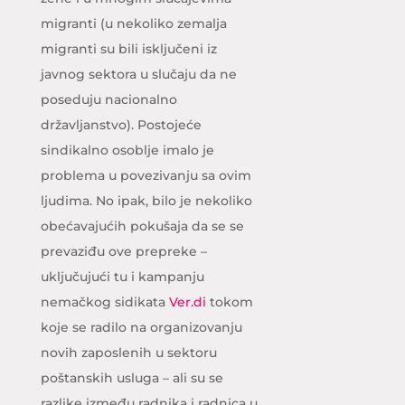
migranti (u nekoliko zemalja
migranti su bili isključeni iz
javnog sektora u slučaju da ne
poseduju nacionalno
državljanstvo). Postojeće
sindikalno osoblje imalo je
problema u povezivanju sa ovim
ljudima. No ipak, bilo je nekoliko
obećavajućih pokušaja da se se
prevaziđu ove prepreke –
uključujući tu i kampanju
nemačkog sidikata
Ver.di
tokom
koje se radilo na organizovanju
novih zaposlenih u sektoru
poštanskih usluga – ali su se
razlike između radnika i radnica u