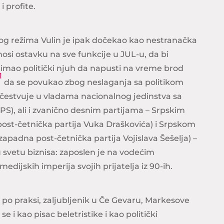
i profite.
og režima Vulin je ipak dočekao kao nestranačka
osi ostavku na sve funkcije u JUL-u, da bi
je imao politički njuh da napusti na vreme brod
1
da se povukao zbog neslaganja sa politikom
učestvuje u vladama nacionalnog jedinstva sa
SPS), ali i zvanično desnim partijama – Srpskim
st-četnička partija Vuka Draškovića) i Srpskom
apadna post-četnička partija Vojislava Šešelja) –
u svetu biznisa: zaposlen je na vodećim
dijskih imperija svojih prijatelja iz 90-ih.
r po praksi, zaljubljenik u Če Gevaru, Markesove
 i kao pisac beletristike i kao politički