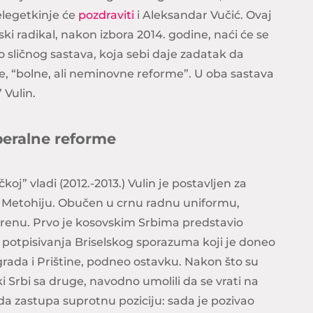
elegetkinje će
pozdraviti
i Aleksandar Vučić. Ovaj
pski radikal, nakon izbora 2014. godine, naći će se
o sličnog sastava, koja sebi daje zadatak da
 “bolne, ali neminovne reforme”. U oba sastava
 Vulin.
beralne reforme
koj” vladi (2012.-2013.) Vulin je postavljen za
 i Metohiju. Obučen u crnu radnu uniformu,
erenu. Prvo je kosovskim Srbima predstavio
n potpisivanja Briselskog sporazuma koji je doneo
rada i Prištine, podneo ostavku. Nakon što su
ki Srbi sa druge, navodno umolili da se vrati na
 da zastupa suprotnu poziciju: sada je pozivao