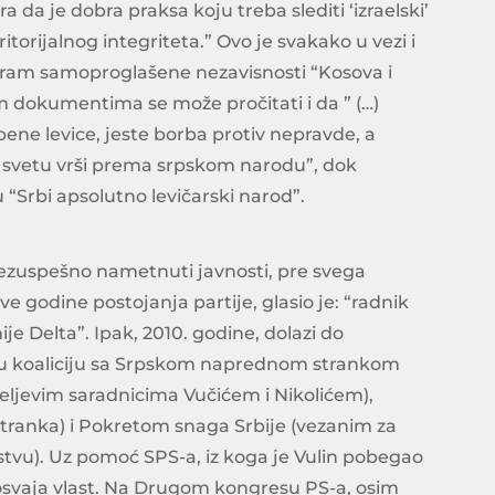
a da je dobra praksa koju treba slediti ‘izraelski’
torijalnog integriteta.” Ovo je svakako u vezi i
am samoproglašene nezavisnosti “Kosova i
m dokumentima se može pročitati i da ” (…)
ene levice, jeste borba protiv nepravde, a
 svetu vrši prema srpskom narodu”, dok
 “Srbi apsolutno levičarski narod”.
ezuspešno nametnuti javnosti, pre svega
ve godine postojanja partije, glasio je: “radnik
 nije Delta”. Ipak, 2010. godine, dolazi do
zi u koaliciju sa Srpskom naprednom strankom
jevim saradnicima Vučićem i Nikolićem),
ranka) i Pokretom snaga Srbije (vezanim za
stvu). Uz pomoć SPS-a, iz koga je Vulin pobegao
 osvaja vlast. Na Drugom kongresu PS-a, osim