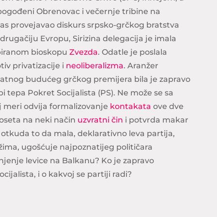
ogođeni Obrenovac i večernje tribine na
as provejavao diskurs srpsko-grčkog bratstva
drugačiju Evropu, Sirizina delegacija je imala
piranom bioskopu
Zvezda
. Odatle je poslala
v privatizacije i
neoliberalizma
. Aranžer
tnog budućeg grčkog premijera bila je zapravo
bi tepa Pokret Socijalista (PS). Ne može se sa
joj meri odvija formalizovanje
kontakata
ove dve
poseta na neki način
uzvratni čin
i potvrda makar
i otkuda to da mala, deklarativno leva partija,
žima, ugošćuje najpoznatijeg političara
njenje levice na Balkanu? Ko je zapravo
ijalista, i o kakvoj se partiji radi?