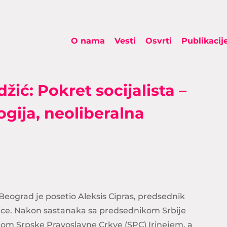
O nama
Vesti
Osvrti
Publikacij
žić: Pokret socijalista –
gija, neoliberalna
eograd je posetio Aleksis Cipras, predsednik
levice. Nakon sastanaka sa predsednikom Srbije
hom Srpske Pravoslavne Crkve (SPC) Irinejem, a