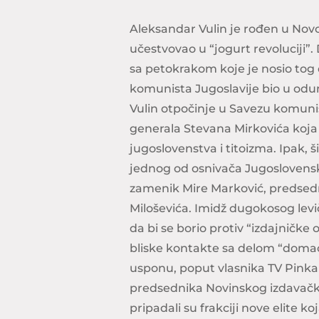
Aleksandar Vulin je rođen u Novo
učestvovao u “jogurt revoluciji”
sa petokrakom koje je nosio tog 
komunista Jugoslavije bio u odu
Vulin otpočinje u Savezu komunis
generala Stevana Mirkovića koja 
jugoslovenstva i titoizma. Ipak, 
jednog od osnivača Jugoslovenske l
zamenik Mire Marković, predsedn
Miloševića. Imidž dugokosog levi
da bi se borio protiv “izdajničke 
bliske kontakte sa delom “domać
usponu, poput vlasnika TV Pinka 
predsednika Novinskog izdavačko
pripadali su frakciji nove elite k