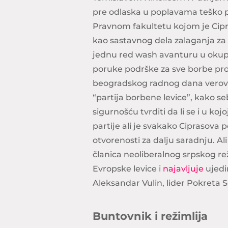
pre odlaska u poplavama teško p
Pravnom fakultetu kojom je Cipr
kao sastavnog dela zalaganja za 
jednu red wash avanturu u oku
poruke podrške za sve borbe proti
beogradskog radnog dana verova
“partija borbene levice”, kako se
sigurnošću tvrditi da li se i u ko
partije ali je svakako Ciprasova 
otvorenosti za dalju saradnju. Al
članica neoliberalnog srpskog re
Evropske levice i
najavljuje
ujedi
Aleksandar Vulin, lider Pokreta Soc
Buntovnik i režimlija