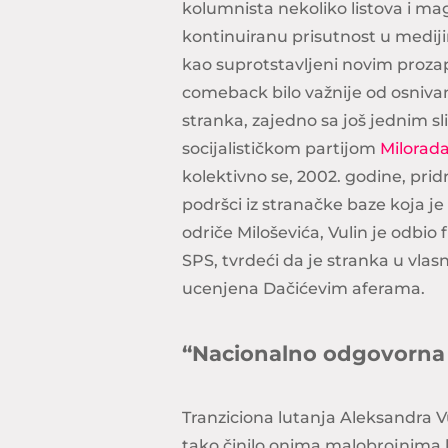
kolumnista nekoliko listova i ma
kontinuiranu prisutnost u mediji
kao suprotstavljeni novim prozap
comeback bilo važnije od osniva
stranka, zajedno sa još jednim 
socijalističkom partijom
Milorada
kolektivno se, 2002. godine, pri
podršci iz stranačke baze koja je 
odriče Miloševića, Vulin je odbi
SPS, tvrdeći da je stranka u vla
ucenjena Dačićevim aferama.
“Nacionalno odgovorna 
Tranziciona lutanja Aleksandra V
tako činilo onima malobrojnima koj