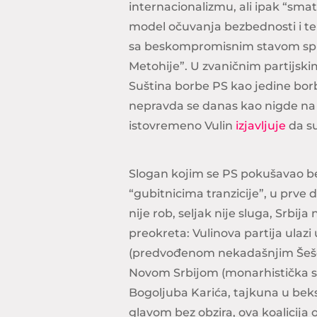
internacionalizmu, ali ipak “smatr
model očuvanja bezbednosti i teri
sa beskompromisnim stavom spr
Metohije”. U zvaničnim partijski
Suština borbe PS kao jedine borb
nepravda se danas kao nigde na
istovremeno Vulin
izjavljuje
da su
Slogan kojim se PS pokušavao b
“gubitnicima tranzicije”, u prve d
nije rob, seljak nije sluga, Srbija
preokreta: Vulinova partija ula
(predvođenom nekadašnjim Šešel
Novom Srbijom (monarhistička st
Bogoljuba Karića, tajkuna u bek
glavom bez obzira, ova koalicija