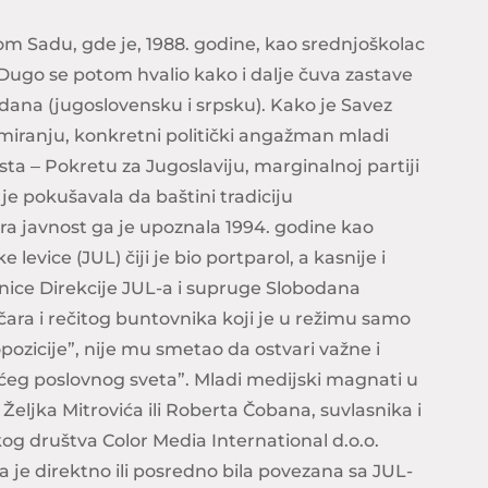
m Sadu, gde je, 1988. godine, kao srednjoškolac
. Dugo se potom hvalio kako i dalje čuva zastave
dana (jugoslovensku i srpsku). Kako je Savez
miranju, konkretni politički angažman mladi
ta ‒ Pokretu za Jugoslaviju, marginalnoj partiji
je pokušavala da baštini tradiciju
šira javnost ga je upoznala 1994. godine kao
evice (JUL) čiji je bio portparol, a kasnije i
ice Direkcije JUL-a i supruge Slobodana
čara i rečitog buntovnika koji je u režimu samo
opozicije”, nije mu smetao da ostvari važne i
eg poslovnog sveta”. Mladi medijski magnati u
Željka Mitrovića ili Roberta Čobana, suvlasnika i
g društva Color Media International d.o.o.
oja je direktno ili posredno bila povezana sa JUL-