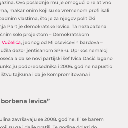
gazina. Ovo poslednje mu je omogućilo relativno
ma, makar onim koji su se vremenom profilisali
adnim vlastima, što je za njegov politički
nja Partije demokratske levice. Ta nezapažena
sličnim solo projektom – Demokratskom
 Vučelića
, jednog od Miloševićevih bardova –
družila dezorijentisanom SPS-u. Uprkos nemaloj
osećala da se novi partijski šef Ivica Dačić lagano
o funkciju podpredsednika i 2006. godine napustio
sništvu tajkuna i da je kompromitovana i
borbena levica”
ulina završavaju se 2008. godine. Ili se barem
i su ga i dalje pratili. Te godine dolazi do