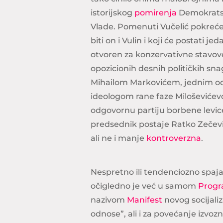
istorijskog
pomirenja
Demokratsk
Vlade. Pomenuti Vučelić pokreć
biti on i Vulin i koji će postati j
otvoren za konzervativne stavove 
opozicionih desnih političkih sna
Mihailom Markovićem, jednim 
ideologom rane faze Miloševićev
odgovornu partiju borbene levic
predsednik postaje Ratko Zečević
ali ne i manje
kontroverzna
.
Nespretno ili tendenciozno spaja
očigledno je već u samom
Prog
nazivom
Manifest
novog socijaliz
odnose”, ali i za povećanje izvoz