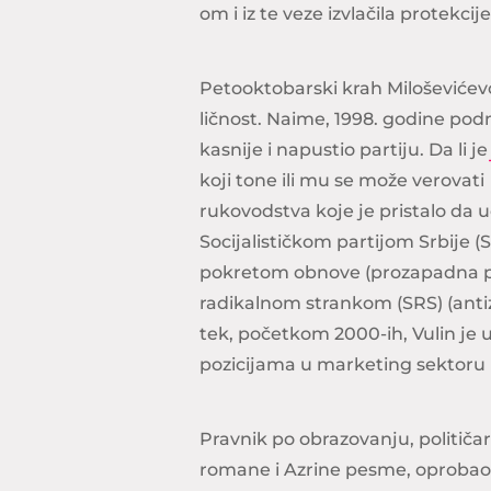
om i iz te veze izvlačila protekcije 
Petooktobarski krah Miloševićev
ličnost. Naime, 1998. godine podn
kasnije i napustio partiju. Da li 
koji tone ili mu se može verovati
rukovodstva koje je pristalo da 
Socijalističkom partijom Srbije (
pokretom obnove (prozapadna po
radikalnom strankom (SRS) (antiz
tek, početkom 2000-ih, Vulin je 
pozicijama u marketing sektoru me
Pravnik po obrazovanju, političa
romane i Azrine pesme, oprobao se