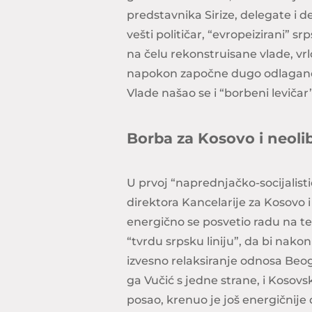
predstavnika Sirize, delegate i d
vešti političar, “evropeizirani” sr
na čelu rekonstruisane vlade, vrl
napokon započne dugo odlagane,
Vlade našao se i “borbeni levičar”
Borba za Kosovo i neoli
U prvoj “naprednjačko-socijalistič
direktora Kancelarije za Kosovo
energično se posvetio radu na t
“tvrdu srpsku liniju”, da bi nako
izvesno relaksiranje odnosa Beog
ga Vučić s jedne strane, i Kosovs
posao, krenuo je još energičnije