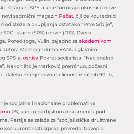
e stranke i SPS-a koje formiraju okosnicu nove
e novi sedmični magazin
Pečat
, čiji će kourednici
edan od stožera okupljanja ostataka “Prve Srbije”,
SPC i starih (SRS) i novih (DSS, Dveri)
ga. Pored toga, Vulin, zajedno sa
akademikom
od autora Memoranduma SANU i glavnim
og SPS-a,
osniva
Pokret socijalista, “Nacionalno
e”. Nakon što je Marković preminuo, počasni
, daleko manje poznata ličnost iz ratnih 90-ih,
nje socijalne i nacionalne problematike
ramu
PS, kao i u partijskom dokumentu pod
ma. Partija se zalaže za “socijalističke društvene
ne konkurentnosti srpske privrede. Govori o