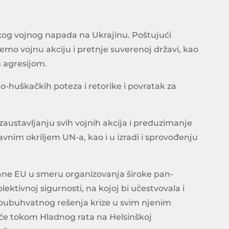
kog vojnog napada na Ukrajinu. Poštujući
mo vojnu akciju i pretnje suverenoj državi, kao
 agresijom.
-huškačkih poteza i retorike i povratak za
austavljanju svih vojnih akcija i preduzimanje
vnim okriljem UN-a, kao i u izradi i sprovođenju
rane EU u smeru organizovanja široke pan-
lektivnoj sigurnosti, na kojoj bi učestvovala i
veoubuhvatnog rešenja krize u svim njenim
će tokom Hladnog rata na Helsinškoj