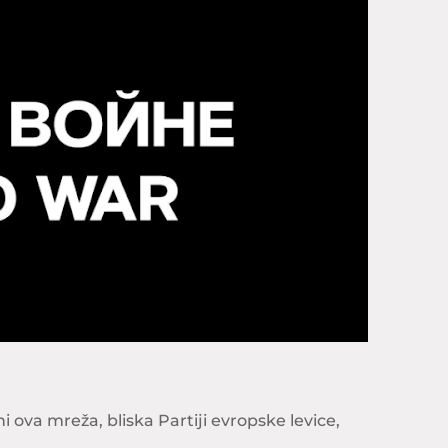
i ova mreža, bliska Partiji evropske levice,