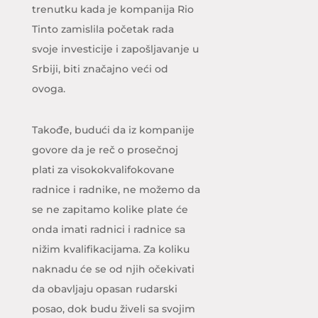
trenutku kada je kompanija Rio
Tinto zamislila početak rada
svoje investicije i zapošljavanje u
Srbiji, biti značajno veći od
ovoga.
Takođe, budući da iz kompanije
govore da je reč o prosečnoj
plati za visokokvalifokovane
radnice i radnike, ne možemo da
se ne zapitamo kolike plate će
onda imati radnici i radnice sa
nižim kvalifikacijama. Za koliku
naknadu će se od njih očekivati
da obavljaju opasan rudarski
posao, dok budu živeli sa svojim