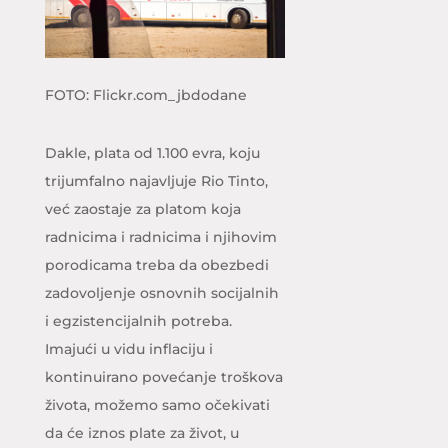
FOTO: Flickr.com_jbdodane
Dakle, plata od 1.100 evra, koju
trijumfalno najavljuje Rio Tinto,
već zaostaje za platom koja
radnicima i radnicima i njihovim
porodicama treba da obezbedi
zadovoljenje osnovnih socijalnih
i egzistencijalnih potreba.
Imajući u vidu inflaciju i
kontinuirano povećanje troškova
života, možemo samo očekivati
da će iznos plate za život, u