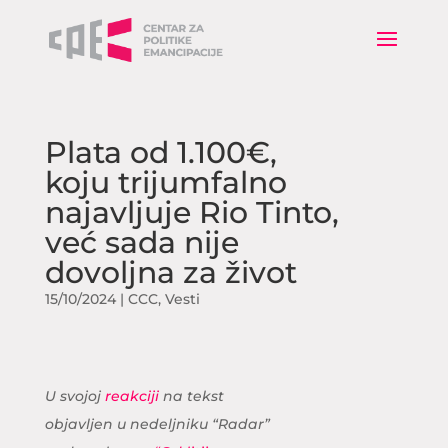
Plata od 1.100€,
koju trijumfalno
najavljuje Rio Tinto,
već sada nije
dovoljna za život
15/10/2024
|
CCC
,
Vesti
U svojoj
reakciji
na tekst
objavljen u nedeljniku “Radar”