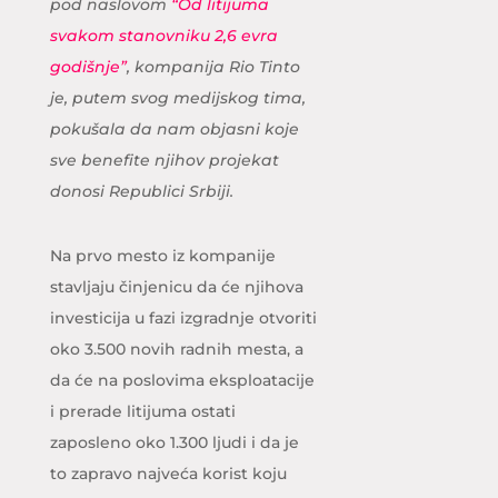
pod naslovom
“Od litijuma
svakom stanovniku 2,6 evra
godišnje”
, kompanija Rio Tinto
je, putem svog medijskog tima,
pokušala da nam objasni koje
sve benefite njihov projekat
donosi Republici Srbiji.
Na prvo mesto iz kompanije
stavljaju činjenicu da će njihova
investicija u fazi izgradnje otvoriti
oko 3.500 novih radnih mesta, a
da će na poslovima eksploatacije
i prerade litijuma ostati
zaposleno oko 1.300 ljudi i da je
to zapravo najveća korist koju