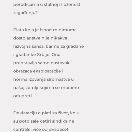
porodicama u stalnoj izloženosti
zagađenju?
Plata koja je ispod minimuma
dostojanstva nije nikakva
razvojna šansa, bar ne za građane
i građanke Srbije. Ona
predstavlja samo nastavak
obrazaca eksploatacije i
normalizovanja siromaštva u
našoj zemlji kojima se moramo
odupreti.
Deklaraciju o plati za život, koju
su potpisale četiri sindikalne
centrale, više od dvadeset