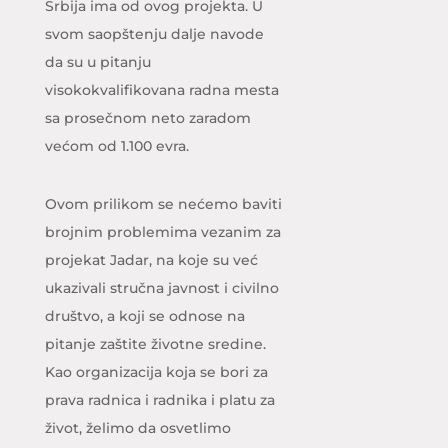
Srbija ima od ovog projekta. U
svom saopštenju dalje navode
da su u pitanju
visokokvalifikovana radna mesta
sa prosečnom neto zaradom
većom od 1.100 evra.
Ovom prilikom se nećemo baviti
brojnim problemima vezanim za
projekat Jadar, na koje su već
ukazivali stručna javnost i civilno
društvo, a koji se odnose na
pitanje zaštite životne sredine.
Kao organizacija koja se bori za
prava radnica i radnika i platu za
život, želimo da osvetlimo