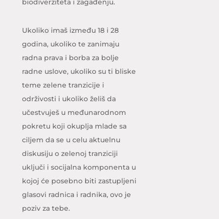
biodiverziteta i zagađenju.
Ukoliko imaš između 18 i 28
godina, ukoliko te zanimaju
radna prava i borba za bolje
radne uslove, ukoliko su ti bliske
teme zelene tranzicije i
održivosti i ukoliko želiš da
učestvuješ u međunarodnom
pokretu koji okuplja mlade sa
ciljem da se u celu aktuelnu
diskusiju o zelenoj tranziciji
uključi i socijalna komponenta u
kojoj će posebno biti zastupljeni
glasovi radnica i radnika, ovo je
poziv za tebe.