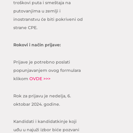
troškovi puta i smeštaja na
putovanjima u zemlji i
inostranstvu će biti pokriveni od
strane CPE.
Rokovi i način prijave:
Prijave je potrebno poslati
popunjavanjem ovog formulara
klikom
OVDE >>>
Rok za prijavu je nedelja, 6.
oktobar 2024. godine.
Kandidati i kandidatkinje koji
uđu u najuži izbor biće pozvani