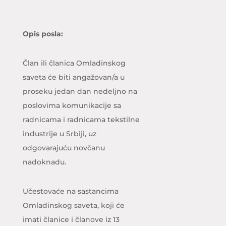
Opis posla:
Član ili članica Omladinskog
saveta će biti angažovan/a u
proseku jedan dan nedeljno na
poslovima komunikacije sa
radnicama i radnicama tekstilne
industrije u Srbiji, uz
odgovarajuću novčanu
nadoknadu.
Učestovaće na sastancima
Omladinskog saveta, koji će
imati članice i članove iz 13