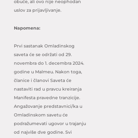
obuće, ali ovo nije neophodan
uslov za prijavljivanje.
Napomena:
Prvi sastanak Omladinskog
saveta će se održati od 29.
novembra do 1. decembra 2024.
godine u Malmeu. Nakon toga,
članice i članovi Saveta će
nastaviti rad u pravcu kreiranja
Manifesta pravedne tranzicije.
Angažovanje predstavnici/ka u
Omladinskom savetu će
podražumevati ugovor u trajanju
od najviše dve godine. Svi