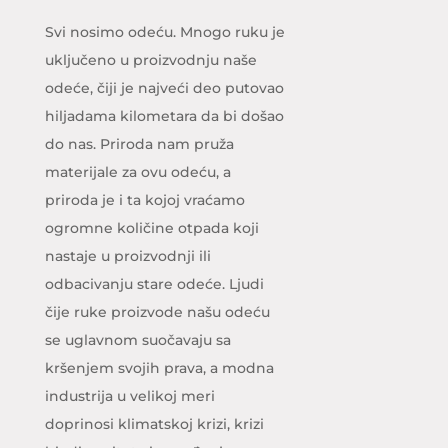
Svi nosimo odeću. Mnogo ruku je
uključeno u proizvodnju naše
odeće, čiji je najveći deo putovao
hiljadama kilometara da bi došao
do nas. Priroda nam pruža
materijale za ovu odeću, a
priroda je i ta kojoj vraćamo
ogromne količine otpada koji
nastaje u proizvodnji ili
odbacivanju stare odeće. Ljudi
čije ruke proizvode našu odeću
se uglavnom suočavaju sa
kršenjem svojih prava, a modna
industrija u velikoj meri
doprinosi klimatskoj krizi, krizi