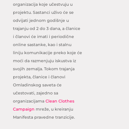
organizacija koje učestvuju u
projektu. Sastanci uživo će se
odvijati jednom godišnje u
trajanju od 2 do 3 dana, a članice
i članovi će imati i periodične
online sastanke, kao i stalnu
liniju komunikacije preko koje će
moći da razmenjuju iskustva iz
svojih zemalja. Tokom trajanja
projekta, članice i članovi
Omladinskog saveta će
učestovati, zajedno sa
organizacijama
Clean Clothes
Campaign
mreže, u kreiranju
Manifesta pravedne tranzicije.