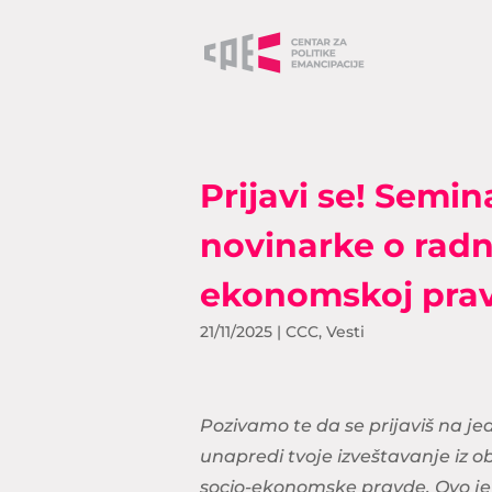
Prijavi se! Semin
novinarke o radn
ekonomskoj pra
21/11/2025
|
CCC
,
Vesti
Pozivamo te da se prijaviš na je
unapredi tvoje izveštavanje iz o
socio-ekonomske pravde. Ovo je p