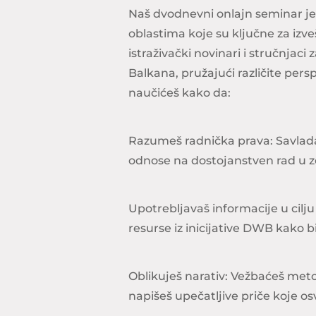
Naš dvodnevni onlajn seminar je 
oblastima koje su ključne za izve
istraživački novinari i stručnjac
Balkana, pružajući različite per
naučićeš kako da:
Razumeš radnička prava: Savlada
odnose na dostojanstven rad u
Upotrebljavaš informacije u cilj
resurse iz inicijative DWB kako b
Oblikuješ narativ: Vežbaćeš met
napišeš upečatljive priče koje o