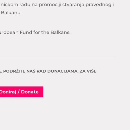
edničkom radu na promociji stvaranja pravednog i
 Balkanu.
uropean Fund for the Balkans.
. PODRŽITE NAŠ RAD DONACIJAMA. ZA VIŠE
Doniraj / Donate