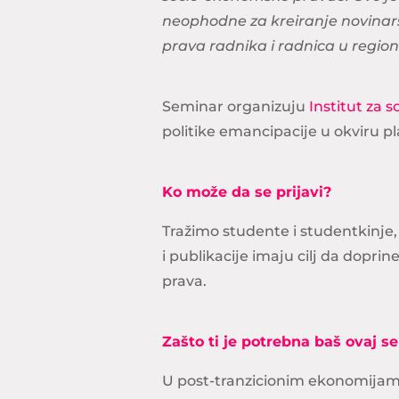
neophodne za kreiranje novinars
prava radnika i radnica u region
Seminar organizuju
Institut za s
politike emancipacije u okviru 
Ko može da se prijavi?
Tražimo studente i studentkinje, 
i publikacije imaju cilj da doprin
prava.
Zašto ti je potrebna baš ovaj s
U post-tranzicionim ekonomijama