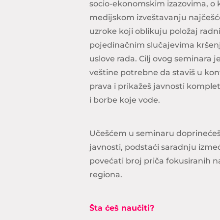
socio-ekonomskim izazovima, o k
medijskom izveštavanju najčešć
uzroke koji oblikuju položaj radn
pojedinačnim slučajevima kršenja 
uslove rada. Cilj ovog seminara je
veštine potrebne da staviš u kont
prava i prikažeš javnosti komple
i borbe koje vode.
Učešćem u seminaru doprinećeš 
javnosti, podstaći saradnju izmeđ
povećati broj priča fokusiranih 
regiona.
Šta ćeš naučiti?