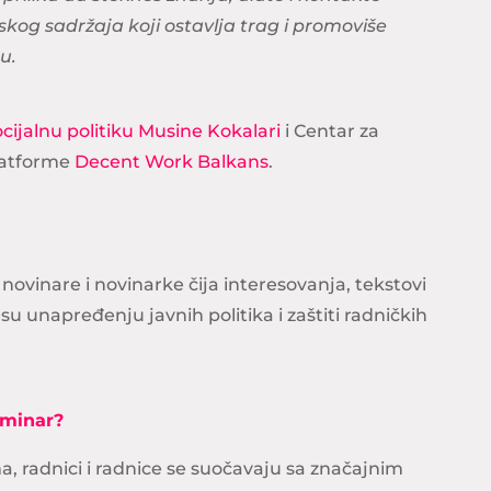
kog sadržaja koji ostavlja trag i promoviše
u.
ocijalnu politiku Musine Kokalari
i Centar za
platforme
Decent Work Balkans
.
novinare i novinarke čija interesovanja, tekstovi
esu unapređenju javnih politika i zaštiti radničkih
eminar?
, radnici i radnice se suočavaju sa značajnim