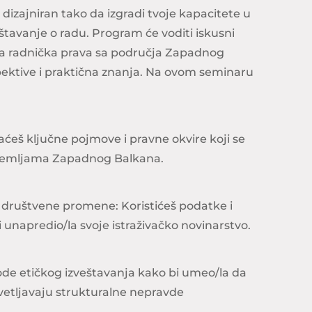
dizajniran tako da izgradi tvoje kapacitete u
štavanje o radu. Program će voditi iskusni
i za radnička prava sa područja Zapadnog
spektive i praktična znanja. Na ovom seminaru
ćeš ključne pojmove i pravne okvire koji se
 zemljama Zapadnog Balkana.
u društvene promene: Koristićeš podatke i
i unapredio/la svoje istraživačko novinarstvo.
ode etičkog izveštavanja kako bi umeo/la da
svetljavaju strukturalne nepravde