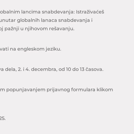
lobalnim lancima snabdevanja: Istraživaćeš
 unutar globalnih lanaca snabdevanja i
j pažnji u njihovom rešavanju.
vati na engleskom jeziku.
a dela, 2. i 4. decembra, od 10 do 13 časova.
m popunjavanjem prijavnog formulara klikom
25.