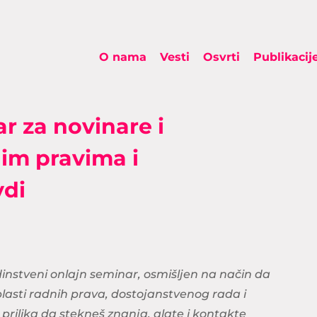
O nama
Vesti
Osvrti
Publikacij
ar za novinare i
im pravima i
vdi
dinstveni onlajn seminar, osmišljen na način da
blasti radnih prava, dostojanstvenog rada i
rilika da stekneš znanja, alate i kontakte