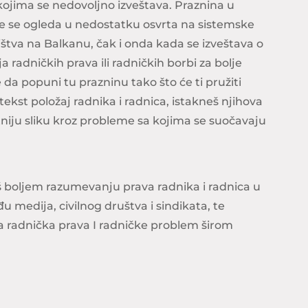
ojima se nedovoljno izveštava. Praznina u
e se ogleda u nedostatku osvrta na sistemske
ištva na Balkanu, čak i onda kada se izveštava o
radničkih prava ili radničkih borbi za bolje
 da popuni tu prazninu tako što će ti pružiti
ekst položaj radnika i radnica, istakneš njihova
tniju sliku kroz probleme sa kojima se suočavaju
boljem razumevanju prava radnika i radnica u
u medija, civilnog društva i sindikata, te
na radnička prava I radničke problem širom