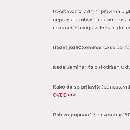
Izveštavaš o radnim pravima u g
nepravde u oblasti radnih prava
razumećeš ulogu zakona o dužno
Radni jezik:
Seminar će se održa
Kada:
Seminar će biti održan u dv
Kako da se prijaviš:
Jednostavni
OVDE >>>
Rok za prijavu:
27. novembar 20