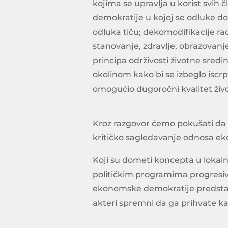
kojima se upravlja u korist svih 
demokratije u kojoj se odluke do
odluka tiču; dekomodifikacije r
stanovanje, zdravlje, obrazovanje
principa održivosti životne sred
okolinom kako bi se izbeglo iscrpl
omogućio dugoročni kvalitet živ
Kroz razgovor ćemo pokušati da 
kritičko sagledavanje odnosa eko
Koji su dometi koncepta u lokaln
političkim programima progresiv
ekonomske demokratije predstaviti
akteri spremni da ga prihvate k