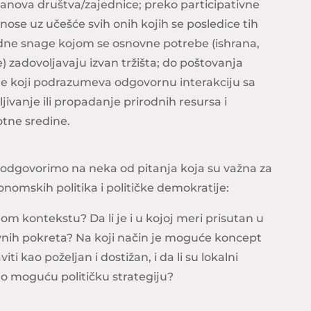
članova društva/zajednice; preko participativne
nose uz učešće svih onih kojih se posledice tih
adne snage kojom se osnovne potrebe (ishrana,
) zadovoljavaju izvan tržišta; do poštovanja
ine koji podrazumeva odgovornu interakciju sa
jivanje ili propadanje prirodnih resursa i
otne sredine.
odgovorimo na neka od pitanja koja su važna za
nomskih politika i političke demokratije:
om kontekstu? Da li je i u kojoj meri prisutan u
nih pokreta? Na koji način je moguće koncept
 kao poželjan i dostižan, i da li su lokalni
ao moguću političku strategiju?