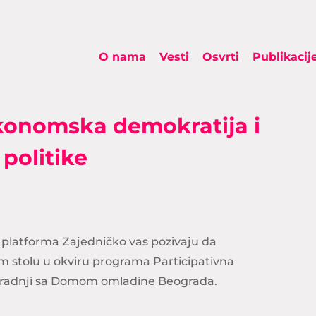
O nama
Vesti
Osvrti
Publikacij
Ekonomska demokratija i
politike
i platforma Zajedničko vas pozivaju da
m stolu u okviru programa Participativna
 saradnji sa Domom omladine Beograda.