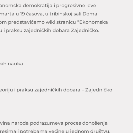
onomska demokratija i progresivne leve
 marta u 19 časova, u tribinskoj sali Doma
kom predstavićemo wiki stranicu “Ekonomska
u i praksu zajedničkih dobara Zajedničko.
čkih nauka
eoriju i praksu zajedničkih dobara – Zajedničko
avina naroda podrazumeva proces donošenja
teresima i potrebama većine u jednom društvu.