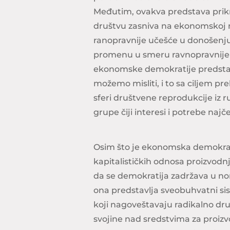
Međutim, ovakva predstava prik
društvu zasniva na ekonomskoj m
ranopravnije učešće u donošenju 
promenu u smeru ravnopravnije
ekonomske demokratije predsta
možemo misliti, i to sa ciljem p
sferi društvene reprodukcije iz r
grupe čiji interesi i potrebe naj
Osim što je ekonomska demokrati
kapitalističkih odnosa proizvodn
da se demokratija zadržava u nom
ona predstavlja sveobuhvatni sis
koji nagoveštavaju radikalno drug
svojine nad sredstvima za proiz