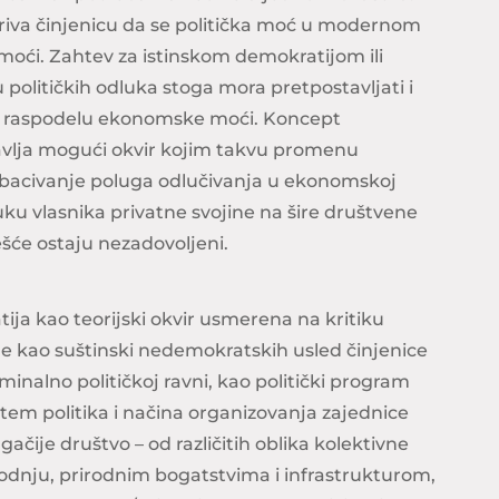
riva činjenicu da se politička moć u modernom
oći. Zahtev za istinskom demokratijom ili
političkih odluka stoga mora pretpostavljati i
 raspodelu ekonomske moći. Koncept
vlja mogući okvir kojim takvu promenu
rebacivanje poluga odlučivanja u ekonomskoj
uku vlasnika privatne svojine na šire društvene
češće ostaju nezadovoljeni.
ja kao teorijski okvir usmerena na kritiku
je kao suštinski nedemokratskih usled činjenice
inalno političkoj ravni, kao politički program
tem politika i načina organizovanja zajednice
ačije društvo – od različitih oblika kolektivne
vodnju, prirodnim bogatstvima i infrastrukturom,