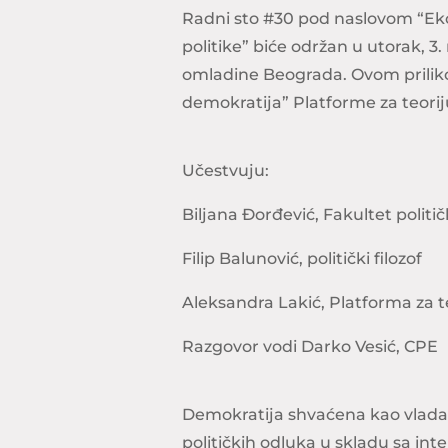
Radni sto #30 pod naslovom “Ek
politike” biće održan u utorak, 3.
omladine Beograda. Ovom prili
demokratija” Platforme za teorij
Učestvuju:
Biljana Đorđević, Fakultet politi
Filip Balunović, politički filozof
Aleksandra Lakić, Platforma za t
Razgovor vodi Darko Vesić, CPE
Demokratija shvaćena kao vlad
političkih odluka u skladu sa in