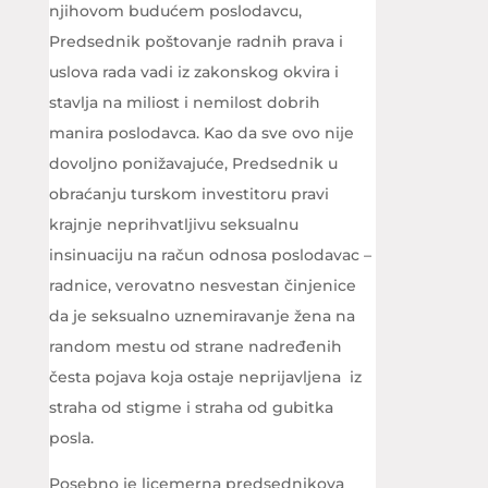
njihovom budućem poslodavcu,
Predsednik poštovanje radnih prava i
uslova rada vadi iz zakonskog okvira i
stavlja na miliost i nemilost dobrih
manira poslodavca. Kao da sve ovo nije
dovoljno ponižavajuće, Predsednik u
obraćanju turskom investitoru pravi
krajnje neprihvatljivu seksualnu
insinuaciju na račun odnosa poslodavac –
radnice, verovatno nesvestan činjenice
da je seksualno uznemiravanje žena na
random mestu od strane nadređenih
česta pojava koja ostaje neprijavljena iz
straha od stigme i straha od gubitka
posla.
Posebno je licemerna predsednikova