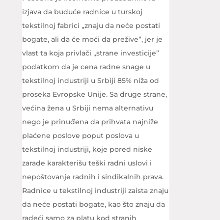
izjava da buduće radnice u turskoj
tekstilnoj fabrici „znaju da neće postati
bogate, ali da će moći da prežive”, jer je
vlast ta koja privlači „strane investicije”
podatkom da je cena radne snage u
tekstilnoj industriji u Srbiji 85% niža od
proseka Evropske Unije. Sa druge strane,
većina žena u Srbiji nema alternativu
nego je prinuđena da prihvata najniže
plaćene poslove poput poslova u
tekstilnoj industriji, koje pored niske
zarade karakterišu teški radni uslovi i
nepoštovanje radnih i sindikalnih prava.
Radnice u tekstilnoj industriji zaista znaju
da neće postati bogate, kao što znaju da
radeći samo za platu kod stranih