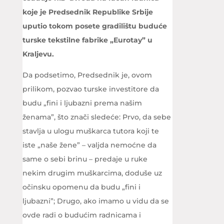
koje je Predsednik Republike Srbije
uputio tokom posete gradilištu buduće
turske tekstilne fabrike „Eurotay” u
Kraljevu.
Da podsetimo, Predsednik je, ovom
prilikom, pozvao turske investitore da
budu „fini i ljubazni prema našim
ženama”, što znači sledeće: Prvo, da sebe
stavlja u ulogu muškarca tutora koji te
iste „naše žene” – valjda nemoćne da
same o sebi brinu – predaje u ruke
nekim drugim muškarcima, doduše uz
očinsku opomenu da budu „fini i
ljubazni”; Drugo, ako imamo u vidu da se
ovde radi o budućim radnicama i