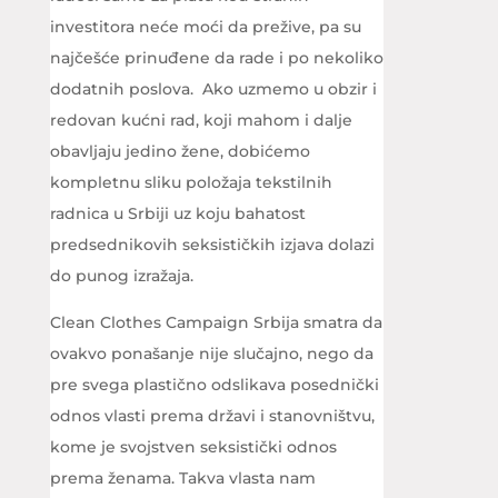
investitora neće moći da prežive, pa su
najčešće prinuđene da rade i po nekoliko
dodatnih poslova. Ako uzmemo u obzir i
redovan kućni rad, koji mahom i dalje
obavljaju jedino žene, dobićemo
kompletnu sliku položaja tekstilnih
radnica u Srbiji uz koju bahatost
predsednikovih seksističkih izjava dolazi
do punog izražaja.
Clean Clothes Campaign Srbija smatra da
ovakvo ponašanje nije slučajno, nego da
pre svega plastično odslikava posednički
odnos vlasti prema državi i stanovništvu,
kome je svojstven seksistički odnos
prema ženama. Takva vlasta nam