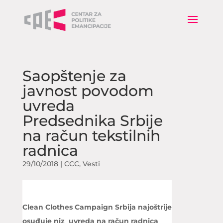
Saopštenje za
javnost povodom
uvreda
Predsednika Srbije
na račun tekstilnih
radnica
29/10/2018
|
CCC
,
Vesti
Clean Clothes Campaign Srbija
najoštrije
osuđuje niz uvreda na račun radnica