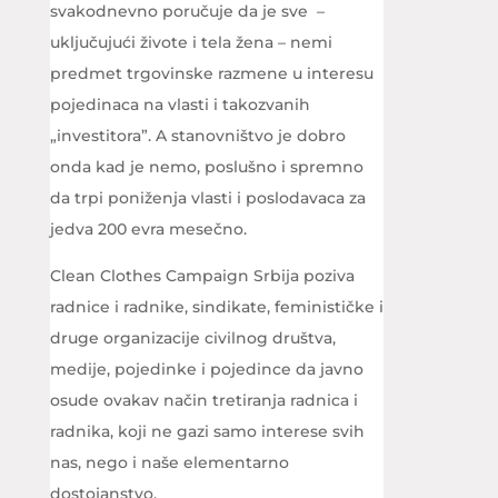
svakodnevno poručuje da je sve –
uključujući živote i tela žena – nemi
predmet trgovinske razmene u interesu
pojedinaca na vlasti i takozvanih
„investitora”. A stanovništvo je dobro
onda kad je nemo, poslušno i spremno
da trpi poniženja vlasti i poslodavaca za
jedva 200 evra mesečno.
Clean Clothes Campaign Srbija poziva
radnice i radnike, sindikate, feminističke i
druge organizacije civilnog društva,
medije, pojedinke i pojedince da javno
osude ovakav način tretiranja radnica i
radnika, koji ne gazi samo interese svih
nas, nego i naše elementarno
dostojanstvo.