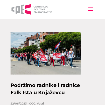
Podržimo radnike i radnice
Falk Ista u Knjaževcu
22/06/2023
|
CCC
,
Vesti