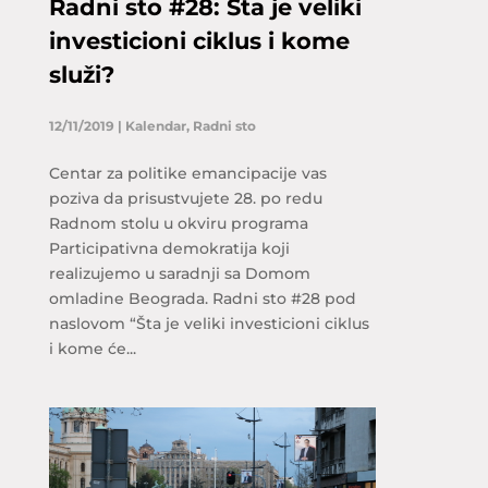
Radni sto #28: Šta je veliki
investicioni ciklus i kome
služi?
12/11/2019
|
Kalendar
,
Radni sto
Centar za politike emancipacije vas
poziva da prisustvujete 28. po redu
Radnom stolu u okviru programa
Participativna demokratija koji
realizujemo u saradnji sa Domom
omladine Beograda. Radni sto #28 pod
naslovom “Šta je veliki investicioni ciklus
i kome će...