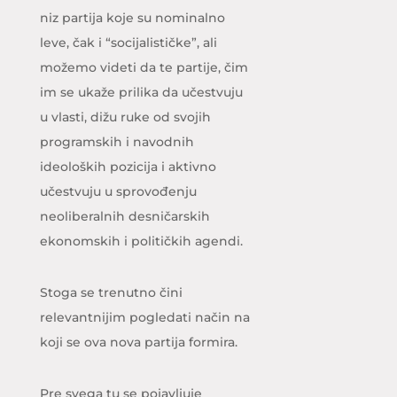
niz partija koje su nominalno
leve, čak i “socijalističke”, ali
možemo videti da te partije, čim
im se ukaže prilika da učestvuju
u vlasti, dižu ruke od svojih
programskih i navodnih
ideoloških pozicija i aktivno
učestvuju u sprovođenju
neoliberalnih desničarskih
ekonomskih i političkih agendi.
Stoga se trenutno čini
relevantnijim pogledati način na
koji se ova nova partija formira.
Pre svega tu se pojavljuje