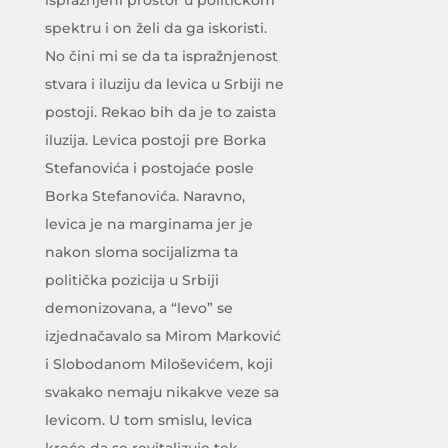
spektru i on želi da ga iskoristi.
No čini mi se da ta ispražnjenost
stvara i iluziju da levica u Srbiji ne
postoji. Rekao bih da je to zaista
iluzija. Levica postoji pre Borka
Stefanovića i postojaće posle
Borka Stefanovića. Naravno,
levica je na marginama jer je
nakon sloma socijalizma ta
politička pozicija u Srbiji
demonizovana, a “levo” se
izjednačavalo sa Mirom Marković
i Slobodanom Miloševićem, koji
svakako nemaju nikakve veze sa
levicom. U tom smislu, levica
kreće da se revitalizuje tek