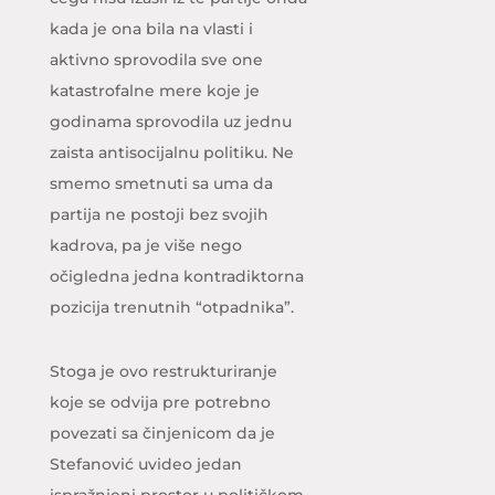
kada je ona bila na vlasti i
aktivno sprovodila sve one
katastrofalne mere koje je
godinama sprovodila uz jednu
zaista antisocijalnu politiku. Ne
smemo smetnuti sa uma da
partija ne postoji bez svojih
kadrova, pa je više nego
očigledna jedna kontradiktorna
pozicija trenutnih “otpadnika”.
Stoga je ovo restrukturiranje
koje se odvija pre potrebno
povezati sa činjenicom da je
Stefanović uvideo jedan
ispražnjeni prostor u političkom