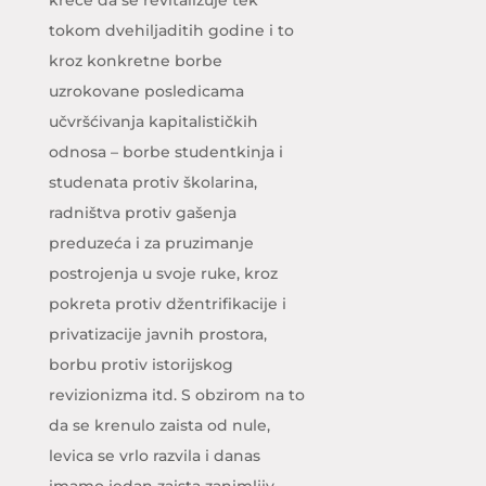
tokom dvehiljaditih godine i to
kroz konkretne borbe
uzrokovane posledicama
učvršćivanja kapitalističkih
odnosa – borbe studentkinja i
studenata protiv školarina,
radništva protiv gašenja
preduzeća i za pruzimanje
postrojenja u svoje ruke, kroz
pokreta protiv džentrifikacije i
privatizacije javnih prostora,
borbu protiv istorijskog
revizionizma itd. S obzirom na to
da se krenulo zaista od nule,
levica se vrlo razvila i danas
imamo jedan zaista zanimljiv