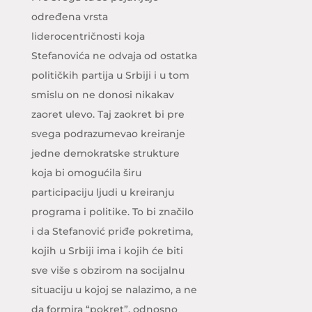
određena vrsta
liderocentričnosti koja
Stefanovića ne odvaja od ostatka
političkih partija u Srbiji i u tom
smislu on ne donosi nikakav
zaoret ulevo. Taj zaokret bi pre
svega podrazumevao kreiranje
jedne demokratske strukture
koja bi omogućila širu
participaciju ljudi u kreiranju
programa i politike. To bi značilo
i da Stefanović priđe pokretima,
kojih u Srbiji ima i kojih će biti
sve više s obzirom na socijalnu
situaciju u kojoj se nalazimo, a ne
da formira “pokret”, odnosno