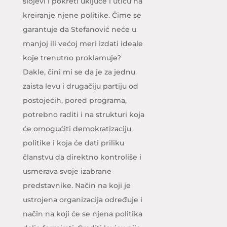
slojevi i pokreti uključe i utiču na
kreiranje njene politike. Čime se
garantuje da Stefanović neće u
manjoj ili većoj meri izdati ideale
koje trenutno proklamuje?
Dakle, čini mi se da je za jednu
zaista levu i drugačiju partiju od
postojećih, pored programa,
potrebno raditi i na strukturi koja
će omogućiti demokratizaciju
politike i koja će dati priliku
članstvu da direktno kontroliše i
usmerava svoje izabrane
predstavnike. Način na koji je
ustrojena organizacija određuje i
način na koji će se njena politika