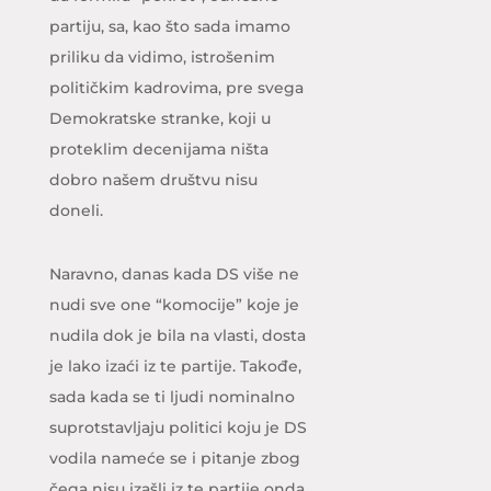
partiju, sa, kao što sada imamo
priliku da vidimo, istrošenim
političkim kadrovima, pre svega
Demokratske stranke, koji u
proteklim decenijama ništa
dobro našem društvu nisu
doneli.
Naravno, danas kada DS više ne
nudi sve one “komocije” koje je
nudila dok je bila na vlasti, dosta
je lako izaći iz te partije. Takođe,
sada kada se ti ljudi nominalno
suprotstavljaju politici koju je DS
vodila nameće se i pitanje zbog
čega nisu izašli iz te partije onda