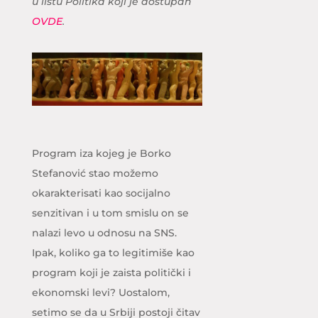
u listu Politika koji je dostupan
OVDE
.
Program iza kojeg je Borko
Stefanović stao možemo
okarakterisati kao socijalno
senzitivan i u tom smislu on se
nalazi levo u odnosu na SNS.
Ipak, koliko ga to legitimiše kao
program koji je zaista politički i
ekonomski levi? Uostalom,
setimo se da u Srbiji postoji čitav