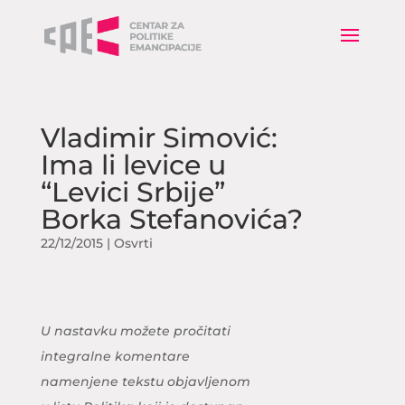
Vladimir Simović:
Ima li levice u
“Levici Srbije”
Borka Stefanovića?
22/12/2015
|
Osvrti
U nastavku možete pročitati
integralne komentare
namenjene tekstu objavljenom