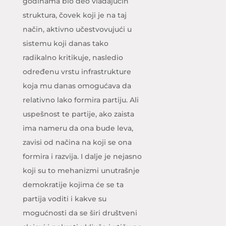
godinama bio deo vladajućih
struktura, čovek koji je na taj
način, aktivno učestvovujući u
sistemu koji danas tako
radikalno kritikuje, nasledio
određenu vrstu infrastrukture
koja mu danas omogućava da
relativno lako formira partiju. Ali
uspešnost te partije, ako zaista
ima nameru da ona bude leva,
zavisi od načina na koji se ona
formira i razvija. I dalje je nejasno
koji su to mehanizmi unutrašnje
demokratije kojima će se ta
partija voditi i kakve su
mogućnosti da se širi društveni