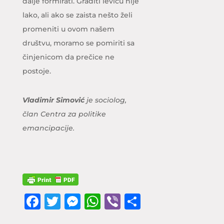
dalje formirati. Graditi levicu nije
lako, ali ako se zaista nešto želi
promeniti u ovom našem
društvu, moramo se pomiriti sa
činjenicom da prečice ne
postoje.
Vladimir Simović
je sociolog,
član Centra za politike
emancipacije.
F
T
M
W
Vi
S
a
w
e
h
b
h