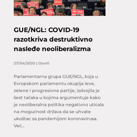
GUE/NGL: COVID-19
razotkriva destruktivno
nasleđe neoliberalizma
27/04/2020
|
Osvrti
Parlamentarna grupa GUE/NGL, koja u
Evropskom parlamentu okuplja leve,
zelene i progresivne partije, izdvojila je
šest tačaka u kojima argumentuje kako
je neoliberalna politika negativno uticala
na mogućnost država da se uhvate
ukoštac sa pandemijom koronavirusa.
Već...