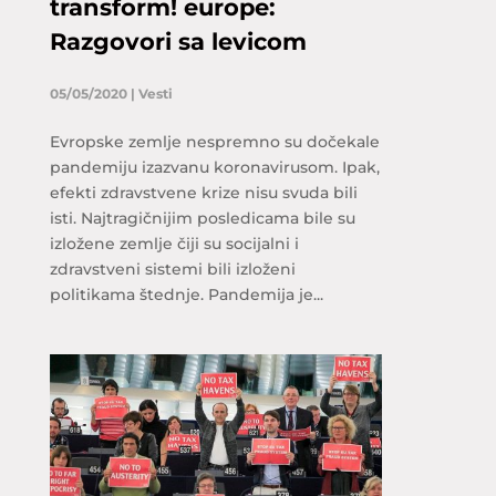
transform! europe:
Razgovori sa levicom
05/05/2020
|
Vesti
Evropske zemlje nespremno su dočekale
pandemiju izazvanu koronavirusom. Ipak,
efekti zdravstvene krize nisu svuda bili
isti. Najtragičnijim posledicama bile su
izložene zemlje čiji su socijalni i
zdravstveni sistemi bili izloženi
politikama štednje. Pandemija je...