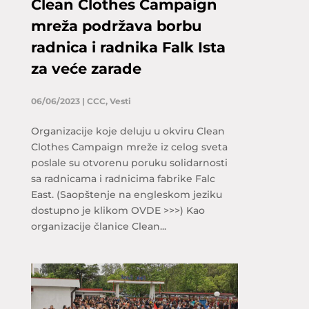
Clean Clothes Campaign
mreža podržava borbu
radnica i radnika Falk Ista
za veće zarade
06/06/2023
|
CCC
,
Vesti
Organizacije koje deluju u okviru Clean
Clothes Campaign mreže iz celog sveta
poslale su otvorenu poruku solidarnosti
sa radnicama i radnicima fabrike Falc
East. (Saopštenje na engleskom jeziku
dostupno je klikom OVDE >>>) Kao
organizacije članice Clean...