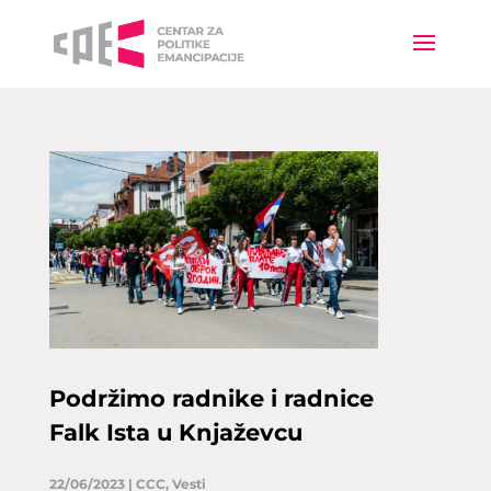
Podržimo radnike i radnice
Falk Ista u Knjaževcu
22/06/2023
|
CCC
,
Vesti