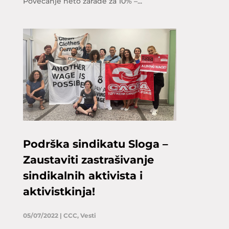
Povećanje neto zarade za 10% –...
Podrška sindikatu Sloga –
Zaustaviti zastrašivanje
sindikalnih aktivista i
aktivistkinja!
05/07/2022
|
CCC
,
Vesti