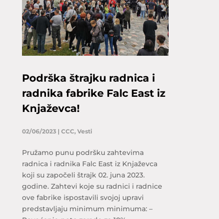
Podrška štrajku radnica i
radnika fabrike Falc East iz
Knjaževca!
02/06/2023
|
CCC
,
Vesti
Pružamo punu podršku zahtevima
radnica i radnika Falc East iz Knjaževca
koji su započeli štrajk 02. juna 2023.
godine. Zahtevi koje su radnici i radnice
ove fabrike ispostavili svojoj upravi
predstavljaju minimum minimuma: –