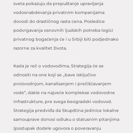
sveta pokazuju da prepuštanje upravljanja
vodosnabdevanja privatnim kompanijama
dovodi do drastičnog rasta cena. Posledice
podvrgavanja osnovnih ljudskih potreba logici
privatnog bogaćenja će i u Srbiji biti podjednako
razorne za kvalitet života.
Kada je reč o vodovodima, Strategija će se
odnositi na one koji se „bave isključivo
proizvodnjom, kanalisanjem i prečišćavanjem
vode“, dakle na najveće komplekse vodovodne
infrastrukture, pre svega beogradski vodovod.
Strategija predviđa da Skupština jedinice lokalne
samouprave donosi odluku o statusnim pitanjima
(postupak dodele ugovora o poveravanju