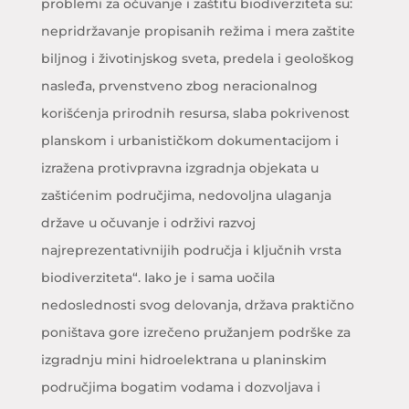
problemi za očuvanje i zaštitu biodiverziteta su:
nepridržavanje propisanih režima i mera zaštite
biljnog i životinjskog sveta, predela i geološkog
nasleđa, prvenstveno zbog neracionalnog
korišćenja prirodnih resursa, slaba pokrivenost
planskom i urbanističkom dokumentacijom i
izražena protivpravna izgradnja objekata u
zaštićenim područjima, nedovoljna ulaganja
države u očuvanje i održivi razvoj
najreprezentativnijih područja i ključnih vrsta
biodiverziteta“. Iako je i sama uočila
nedoslednosti svog delovanja, država praktično
poništava gore izrečeno pružanjem podrške za
izgradnju mini hidroelektrana u planinskim
područjima bogatim vodama i dozvoljava i