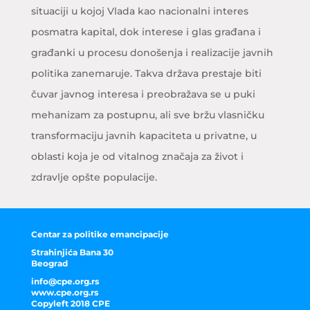
situaciji u kojoj Vlada kao nacionalni interes
posmatra kapital, dok interese i glas građana i
građanki u procesu donošenja i realizacije javnih
politika zanemaruje. Takva država prestaje biti
čuvar javnog interesa i preobražava se u puki
mehanizam za postupnu, ali sve bržu vlasničku
transformaciju javnih kapaciteta u privatne, u
oblasti koja je od vitalnog značaja za život i
zdravlje opšte populacije.
Centar za politike emancipacije
Strahinjića Bana 30
Beograd
info@cpe.org.rs
www.cpe.org.rs
Copyleft 2018 CPE