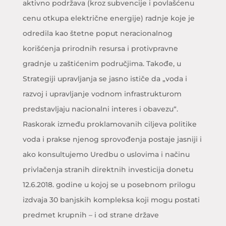
aktivno podržava (kroz subvencije i povlašćenu
cenu otkupa električne energije) radnje koje je
odredila kao štetne poput neracionalnog
korišćenja prirodnih resursa i protivpravne
gradnje u zaštićenim područjima. Takođe, u
Strategiji upravljanja se jasno ističe da „voda i
razvoj i upravljanje vodnom infrastrukturom
predstavljaju nacionalni interes i obavezu“.
Raskorak između proklamovanih ciljeva politike
voda i prakse njenog sprovođenja postaje jasniji i
ako konsultujemo Uredbu o uslovima i načinu
privlačenja stranih direktnih investicija donetu
12.6.2018. godine u kojoj se u posebnom prilogu
izdvaja 30 banjskih kompleksa koji mogu postati
predmet krupnih – i od strane države