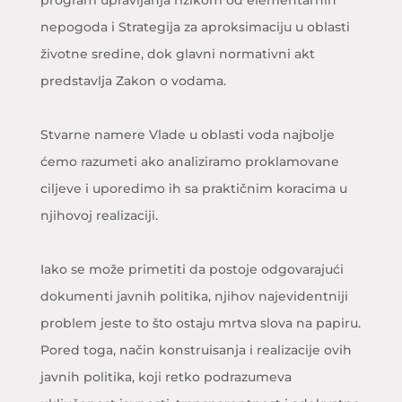
program upravljanja rizikom od elementarnih
nepogoda i Strategija za aproksimaciju u oblasti
životne sredine, dok glavni normativni akt
predstavlja Zakon o vodama.
Stvarne namere Vlade u oblasti voda najbolje
ćemo razumeti ako analiziramo proklamovane
ciljeve i uporedimo ih sa praktičnim koracima u
njihovoj realizaciji.
Iako se može primetiti da postoje odgovarajući
dokumenti javnih politika, njihov najevidentniji
problem jeste to što ostaju mrtva slova na papiru.
Pored toga, način konstruisanja i realizacije ovih
javnih politika, koji retko podrazumeva