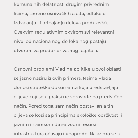
komunalnih delatnosti drugim privrednim
licima, izmene osnivačkih akata, odluke o
izdvajanju ili pripajanju delova preduzeća).
Ovakvim regulativnim okvirom svi relevantni
nivoi od nacionalnog do lokalnog postaju
otvoreni za prodor privatnog kapitala.
Osnovni problemi Vladine politike u ovoj oblasti
se jasno naziru iz ovih primera. Naime Vlada
donosi strateška dokumenta koja predstavljaju
ciljeve koji se u praksi ne sprovode na predviđen
način. Pored toga, sam način postavljanja tih
ciljeva se kosi sa principima ekološke održivosti i
javnim interesom da se vodni resursi i
infrastruktura očuvaju i unaprede. Nalazimo se u