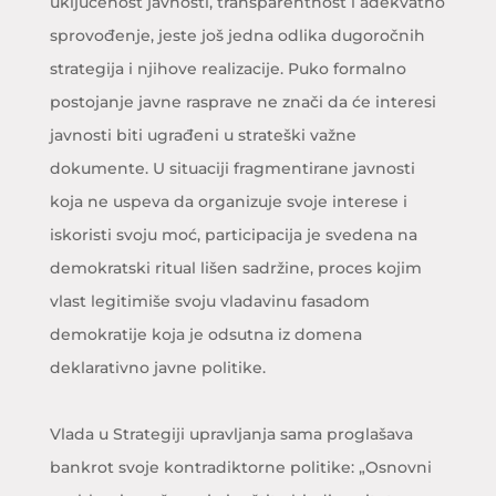
uključenost javnosti, transparentnost i adekvatno
sprovođenje, jeste još jedna odlika dugoročnih
strategija i njihove realizacije. Puko formalno
postojanje javne rasprave ne znači da će interesi
javnosti biti ugrađeni u strateški važne
dokumente. U situaciji fragmentirane javnosti
koja ne uspeva da organizuje svoje interese i
iskoristi svoju moć, participacija je svedena na
demokratski ritual lišen sadržine, proces kojim
vlast legitimiše svoju vladavinu fasadom
demokratije koja je odsutna iz domena
deklarativno javne politike.
Vlada u Strategiji upravljanja sama proglašava
bankrot svoje kontradiktorne politike: „Osnovni