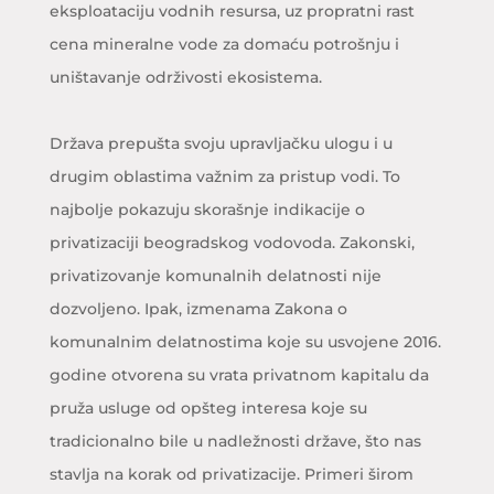
eksploataciju vodnih resursa, uz propratni rast
cena mineralne vode za domaću potrošnju i
uništavanje održivosti ekosistema.
Država prepušta svoju upravljačku ulogu i u
drugim oblastima važnim za pristup vodi. To
najbolje pokazuju skorašnje indikacije o
privatizaciji beogradskog vodovoda. Zakonski,
privatizovanje komunalnih delatnosti nije
dozvoljeno. Ipak, izmenama Zakona o
komunalnim delatnostima koje su usvojene 2016.
godine otvorena su vrata privatnom kapitalu da
pruža usluge od opšteg interesa koje su
tradicionalno bile u nadležnosti države, što nas
stavlja na korak od privatizacije. Primeri širom