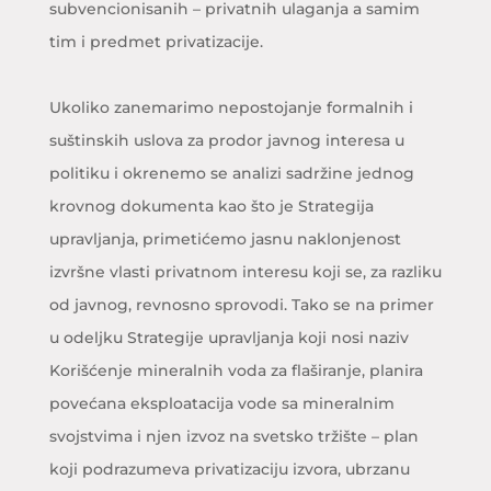
subvencionisanih – privatnih ulaganja a samim
tim i predmet privatizacije.
Ukoliko zanemarimo nepostojanje formalnih i
suštinskih uslova za prodor javnog interesa u
politiku i okrenemo se analizi sadržine jednog
krovnog dokumenta kao što je Strategija
upravljanja, primetićemo jasnu naklonjenost
izvršne vlasti privatnom interesu koji se, za razliku
od javnog, revnosno sprovodi. Tako se na primer
u odeljku Strategije upravljanja koji nosi naziv
Korišćenje mineralnih voda za flaširanje, planira
povećana eksploatacija vode sa mineralnim
svojstvima i njen izvoz na svetsko tržište – plan
koji podrazumeva privatizaciju izvora, ubrzanu