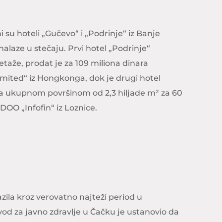
 su hoteli „Gučevo“ i „Podrinje“ iz Banje
nalaze u stečaju. Prvi hotel „Podrinje“
 etaže, prodat je za 109 miliona dinara
mited“ iz Hongkonga, dok je drugi hotel
sa ukupnom površinom od 2,3 hiljade m² za 60
DOO „Infofin“ iz Loznice.
zila kroz verovatno najteži period u
vod za javno zdravlje u Čačku je ustanovio da