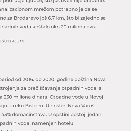
za područje Ljupče, što još uvek nije urađeno.
kanalizacionom mrežom potrebno je da se
o za Brodarevo još 6,7 km, što bi zajedno sa
tpadnih voda koštalo oko 20 miliona evra.
astrukture
 period od 2016. do 2020. godine opština Nova
strojenja za prečišćavanje otpadnih voda, a
a 250 miliona dinara. Otpadne vode u Novoj
ju u reku Bistricu. U opštini Nova Varoš,
 43% domaćinstava. U opštini postoji jedan
otpadnih voda, namenjen hotelu