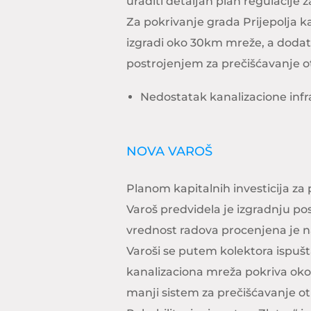
uraditi detaljan plan regulacije 
Za pokrivanje grada Prijepolja 
izgradi oko 30km mreže, a dodatn
postrojenjem za prečišćavanje o
Nedostatak kanalizacione infr
NOVA VAROŠ
Planom kapitalnih investicija za
Varoš predvidela je izgradnju po
vrednost radova procenjena je n
Varoši se putem kolektora ispušta
kanalizaciona mreža pokriva oko
manji sistem za prečišćavanje 