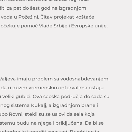
šiti za pet do šest godina izgradnjom
voda u Požežini. Čitav projekat koštaće
e očekuje pomoć Vlade Srbije i Evropske unije.
 Valjeva imaju problem sa vodosnabdevanjem,
kada u dužim vremenskim intervalima ostaju
u veliki gubici. Ova seoska područja do sada su
og sistema Kukalj, a izgradnjom brane i
 Rovni, stekli su se uslovi da sela koja
stemu budu na njega i priključena. Da bi se
eophodno je izgraditi cevovod. Prvobitno je