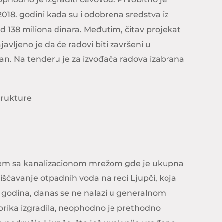
2018. godini kada su i odobrena sredstva iz
d 138 miliona dinara. Međutim, čitav projekat
avljeno je da će radovi biti završeni u
ovan. Na tenderu je za izvođača radova izabrana
trukture
oblem sa kanalizacionom mrežom gde je ukupna
išćavanje otpadnih voda na reci Ljupči, koja
0 godina, danas se ne nalazi u generalnom
brika izgradila, neophodno je prethodno