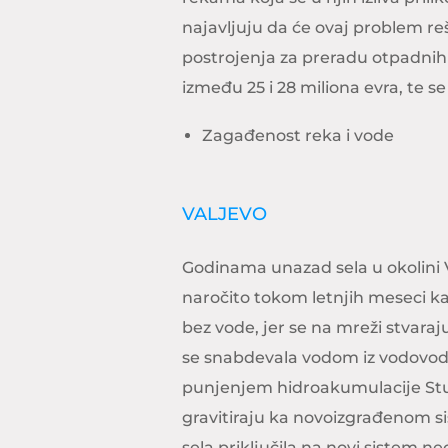
najavljuju da će ovaj problem re
postrojenja za preradu otpadnih 
između 25 i 28 miliona evra, te s
Zagađenost reka i vode
VALJEVO
Godinama unazad sela u okolini
naročito tokom letnjih meseci 
bez vode, jer se na mreži stvaraj
se snabdevala vodom iz vodovodn
punjenjem hidroakumulacije Stubo
gravitiraju ka novoizgrađenom si
sela priključila na novi sistem n