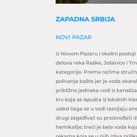
ZAPADNA SRBIJA
NOVI PAZAR
U Novom Pazaru i okolini postoji
delova reka Raške, Jošanice i Trn
kategorije. Prema rečima stručnj
polivanje bašte jer je voda okar
približno jednaka vodi iz kanaliz
krv koja se ispušta iz lokalnih k
usled čega se u vodi razvijaju an
drugi zagađivač su proizvođači dž
hemikalije; treći je bela voda ko
rekama koja se u njih izliva pri