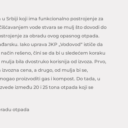
u Srbiji koji ima funkcionalno postrojenje za
čišćavanjem vode stvara se mulj što dovodi do
ostrojenje za obradu ovog opasnog otpada.
ađarsku. Iako uprava JKP „Vodovod“ ističe da
 način rešeno, čini se da bi u sledećem koraku
mulja bila dvostruko korisnija od izvoza. Prvo,
 izvozna cena, a drugo, od mulja bi se,
mogao proizvoditi gas i kompost. Do tada, u
vede između 20 i 25 tona otpada koji se
eradu otpada