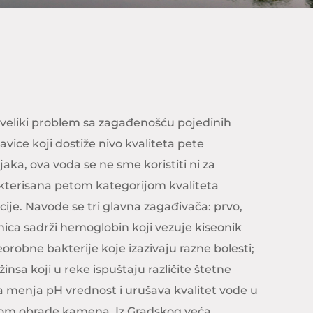
 veliki problem sa zagađenošću pojedinih
avice koji dostiže nivo kvaliteta pete
aka, ova voda se ne sme koristiti ni za
akterisana petom kategorijom kvaliteta
acije. Navode se tri glavna zagađivača: prvo,
lanica sadrži hemoglobin koji vezuje kiseonik
eorobne bakterije koje izazivaju razne bolesti;
insa koji u reke ispuštaju različite štetne
ja menja pH vrednost i urušava kvalitet vode u
likom obrade kamena. Iz Gradskog veća