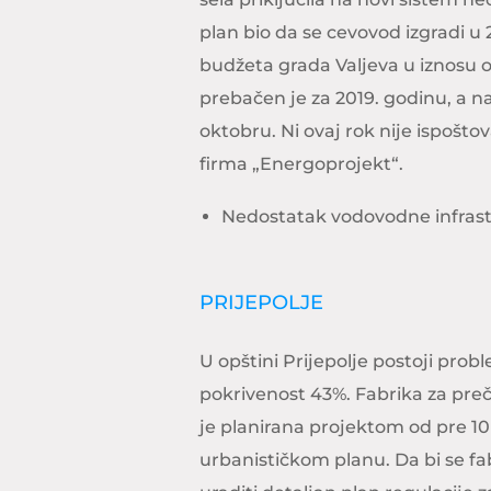
plan bio da se cevovod izgradi u 
budžeta grada Valjeva u iznosu o
prebačen je za 2019. godinu, a naj
oktobru. Ni ovaj rok nije ispošt
firma „Energoprojekt“.
Nedostatak vodovodne infras
PRIJEPOLJE
U opštini Prijepolje postoji pr
pokrivenost 43%. Fabrika za preč
je planirana projektom od pre 1
urbanističkom planu. Da bi se fa