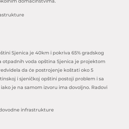
i okolnim domaćinstvima.
astrukture
štini Sjenica je 40km i pokriva 65% gradskog
 otpadnih voda opština Sjenica je projektom
dvidela da će postrojenje koštati oko 5
tinskoj i sjeničkoj opštini postoji problem i sa
ako je na samom izvoru ima dovoljno. Radovi
odovodne infrastrukture