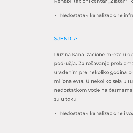
Rehabilitacioni centar „Zlatar“ 
Nedostatak kanalizacione infr
SJENICA
Dužina kanalizacione mreže u op
područja. Za rešavanje problema
urađenim pre nekoliko godina pre
miliona evra. U nekoliko sela u tu
nedostatkom vode na česmama i
su u toku.
Nedostatak kanalizacione i v