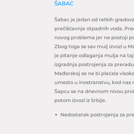
ŠABAC
Šabac je jedan od retkih gradova 
prečišćavnje otpadnih voda. Pre
novog problema jer ne postoji p
Zbog toga se sav mulj izvozi u M
je pitanje odlaganja mulja na taj
izgradnja postrojenja za preradu 
Mađarskoj se ne bi plaćala visoka
umesto u inostranstvu, kod nas 
Šapcu se na dnevnom nivou proiz
potom izvozi iz Srbije.
Nedostatak postrojenja za pr