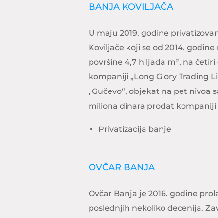
BANJA KOVILJAČA
U maju 2019. godine privatizovani
Koviljače koji se od 2014. godine 
površine 4,7 hiljada m², na četiri
kompaniji „Long Glory Trading Li
„Gučevo“, objekat na pet nivoa 
miliona dinara prodat kompaniji 
Privatizacija banje
OVČAR BANJA
Ovčar Banja je 2016. godine prola
poslednjih nekoliko decenija. Za