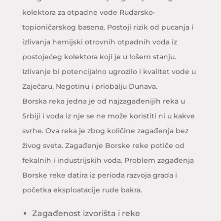
kolektora za otpadne vode Rudarsko-
topioničarskog basena. Postoji rizik od pucanja i
izlivanja hemijski otrovnih otpadnih voda iz
postojećeg kolektora koji je u lošem stanju.
Izlivanje bi potencijalno ugrozilo i kvalitet vode u
Zaječaru, Negotinu i priobalju Dunava.
Borska reka jedna je od najzagađenijih reka u
Srbiji i voda iz nje se ne može koristiti ni u kakve
svrhe. Ova reka je zbog količine zagađenja bez
živog sveta. Zagađenje Borske reke potiče od
fekalnih i industrijskih voda. Problem zagađenja
Borske reke datira iz perioda razvoja grada i
početka eksploatacije rude bakra.
Zagađenost izvorišta i reke