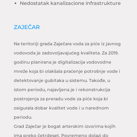
Nedostatak kanalizacione infrastrukture
ZAJEČAR
Na teritoriji grada Zaječara voda za piće iz javnog
vodovoda je zadovoljavajućeg kvaliteta. Za 2019.
godinu planirana je digitalizacija vodovodne
mreže koja bi olakšala praćenje potrošnje vode i
detektovanje gubitaka u sistemu. Takođe, u
istom periodu, najavljena je i rekonstrukcija
postrojenja za preradu vode za piće koja bi
osigurala dobar kvalitet vode i u narednom
periodu.
Grad Zaječar je bogat arterskim izvorima kojih
ima preko četrdeset. Povremeno dolazi do