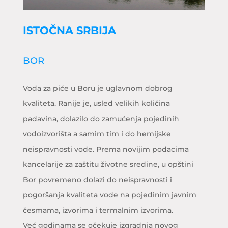
ISTOČNA SRBIJA
BOR
Voda za piće u Boru je uglavnom dobrog
kvaliteta. Ranije je, usled velikih količina
padavina, dolazilo do zamućenja pojedinih
vodoizvorišta a samim tim i do hemijske
neispravnosti vode. Prema novijim podacima
kancelarije za zaštitu životne sredine, u opštini
Bor povremeno dolazi do neispravnosti i
pogoršanja kvaliteta vode na pojedinim javnim
česmama, izvorima i termalnim izvorima.
Već godinama se očekuje izgradnja novog