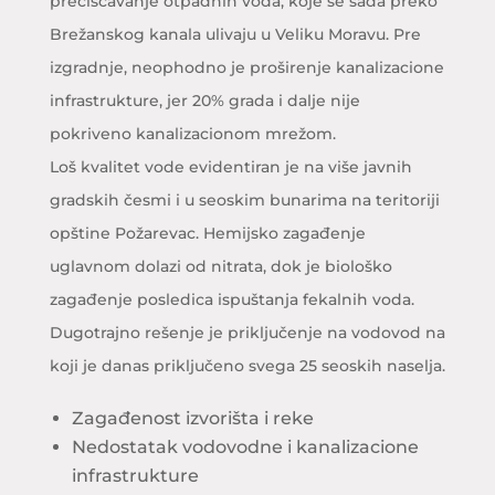
prečišćavanje otpadnih voda, koje se sada preko
Brežanskog kanala ulivaju u Veliku Moravu. Pre
izgradnje, neophodno je proširenje kanalizacione
infrastrukture, jer 20% grada i dalje nije
pokriveno kanalizacionom mrežom.
Loš kvalitet vode evidentiran je na više javnih
gradskih česmi i u seoskim bunarima na teritoriji
opštine Požarevac. Hemijsko zagađenje
uglavnom dolazi od nitrata, dok je biološko
zagađenje posledica ispuštanja fekalnih voda.
Dugotrajno rešenje je priključenje na vodovod na
koji je danas priključeno svega 25 seoskih naselja.
Zagađenost izvorišta i reke
Nedostatak vodovodne i kanalizacione
infrastrukture