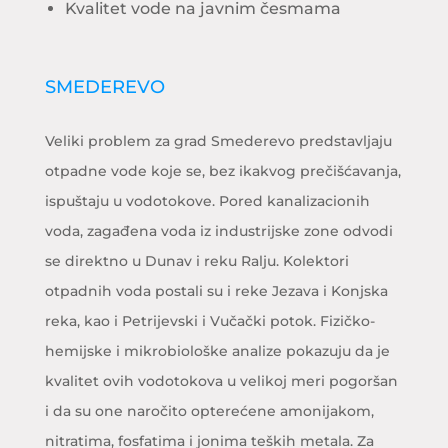
Kvalitet vode na javnim česmama
SMEDEREVO
Veliki problem za grad Smederevo predstavljaju
otpadne vode koje se, bez ikakvog prečišćavanja,
ispuštaju u vodotokove. Pored kanalizacionih
voda, zagađena voda iz industrijske zone odvodi
se direktno u Dunav i reku Ralju. Kolektori
otpadnih voda postali su i reke Jezava i Konjska
reka, kao i Petrijevski i Vučački potok. Fizičko-
hemijske i mikrobiološke analize pokazuju da je
kvalitet ovih vodotokova u velikoj meri pogoršan
i da su one naročito opterećene amonijakom,
nitratima, fosfatima i jonima teških metala. Za