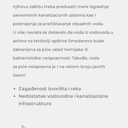
njihovu zaštitu treba preduzeti mere izgradnje
savremenih kanalizacionih sistema kao i
postrojenja za prečišćavanje otpadnih voda.
U više navrata se dešavalo da voda iz vodovoda u
selima na teritoriji opštine Smederevo bude
zabranjena za piće usled hemijske ili
bakteriološke neispravnosti. Takođe, voda
za piće neispravna je i na većem broju javnih
česmi.
Zagađenost izvorišta i reka
Nedostatak vodovodne i kanalizacione
infrastrukture