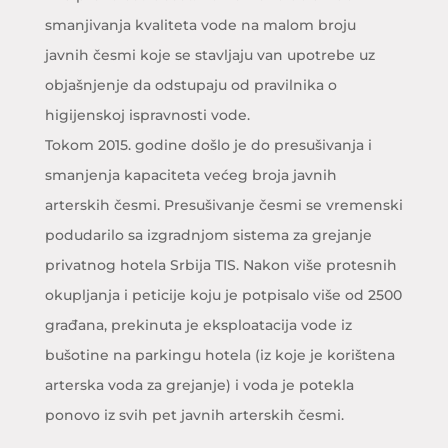
smanjivanja kvaliteta vode na malom broju
javnih česmi koje se stavljaju van upotrebe uz
objašnjenje da odstupaju od pravilnika o
higijenskoj ispravnosti vode.
Tokom 2015. godine došlo je do presušivanja i
smanjenja kapaciteta većeg broja javnih
arterskih česmi. Presušivanje česmi se vremenski
podudarilo sa izgradnjom sistema za grejanje
privatnog hotela Srbija TIS. Nakon više protesnih
okupljanja i peticije koju je potpisalo više od 2500
građana, prekinuta je eksploatacija vode iz
bušotine na parkingu hotela (iz koje je korištena
arterska voda za grejanje) i voda je potekla
ponovo iz svih pet javnih arterskih česmi.