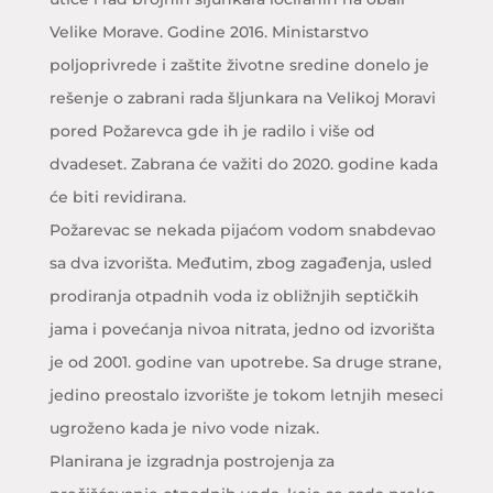
Velike Morave. Godine 2016. Ministarstvo
poljoprivrede i zaštite životne sredine donelo je
rešenje o zabrani rada šljunkara na Velikoj Moravi
pored Požarevca gde ih je radilo i više od
dvadeset. Zabrana će važiti do 2020. godine kada
će biti revidirana.
Požarevac se nekada pijaćom vodom snabdevao
sa dva izvorišta. Međutim, zbog zagađenja, usled
prodiranja otpadnih voda iz obližnjih septičkih
jama i povećanja nivoa nitrata, jedno od izvorišta
je od 2001. godine van upotrebe. Sa druge strane,
jedino preostalo izvorište je tokom letnjih meseci
ugroženo kada je nivo vode nizak.
Planirana je izgradnja postrojenja za