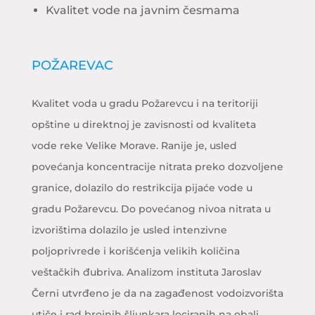
Kvalitet vode na javnim česmama
POŽAREVAC
Kvalitet voda u gradu Požarevcu i na teritoriji
opštine u direktnoj je zavisnosti od kvaliteta
vode reke Velike Morave. Ranije je, usled
povećanja koncentracije nitrata preko dozvoljene
granice, dolazilo do restrikcija pijaće vode u
gradu Požarevcu. Do povećanog nivoa nitrata u
izvorištima dolazilo je usled intenzivne
poljoprivrede i korišćenja velikih količina
veštačkih đubriva. Analizom instituta Jaroslav
Černi utvrđeno je da na zagađenost vodoizvorišta
utiče i rad brojnih šljunkara lociranih na obali