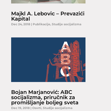
Majkl A. Lebovic – Prevazići
Kapital
Dec 24, 2018
|
Publikacije
,
Studije socijalizma
Bojan Marjanović: ABC
socijalizma, priručnik za
promišljanje boljeg sveta
Dec 19, 2018
|
Osvrti
,
Studije socijalizma