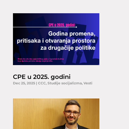
CPE u 2025. godini
Dec 25, 2025
|
CCC
,
Studije socijalizma
,
Vesti