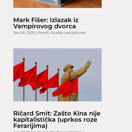
Mark Fišer: Izlazak iz
Vampirovog dvorca
Jun 29, 2021
|
Osvrti
,
Studije socijalizma
Ričard Smit: Zašto Kina nije
kapitalistička (uprkos roze
Ferarijima)