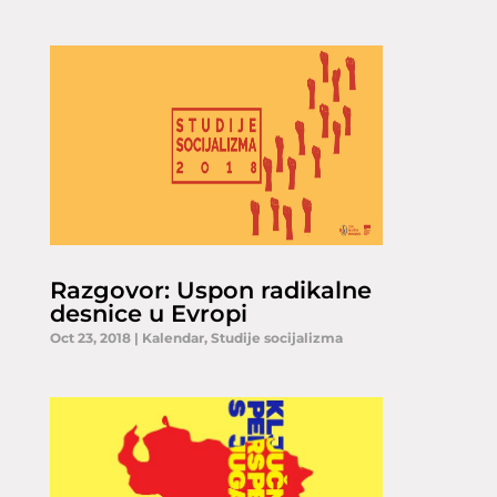
Razgovor: Uspon radikalne
desnice u Evropi
Oct 23, 2018
|
Kalendar
,
Studije socijalizma