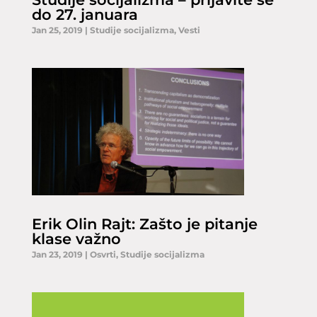
do 27. januara
Jan 25, 2019
|
Studije socijalizma
,
Vesti
Erik Olin Rajt: Zašto je pitanje
klase važno
Jan 23, 2019
|
Osvrti
,
Studije socijalizma