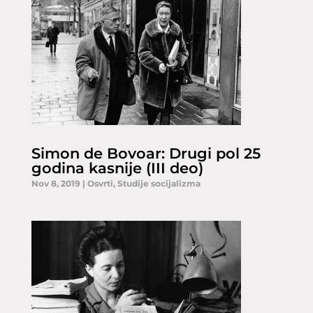
Simon de Bovoar: Drugi pol 25
godina kasnije (III deo)
Nov 8, 2019
|
Osvrti
,
Studije socijalizma