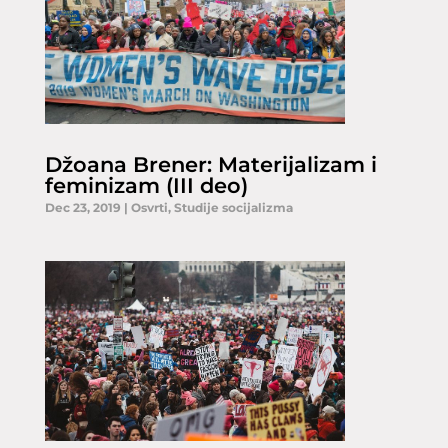
Džoana Brener: Materijalizam i
feminizam (III deo)
Dec 23, 2019
|
Osvrti
,
Studije socijalizma