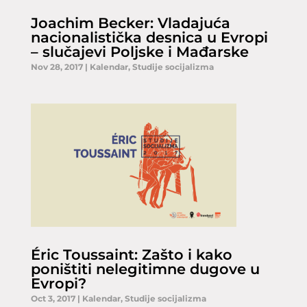
Joachim Becker: Vladajuća
nacionalistička desnica u Evropi
– slučajevi Poljske i Mađarske
Nov 28, 2017
|
Kalendar
,
Studije socijalizma
Éric Toussaint: Zašto i kako
poništiti nelegitimne dugove u
Evropi?
Oct 3, 2017
|
Kalendar
,
Studije socijalizma