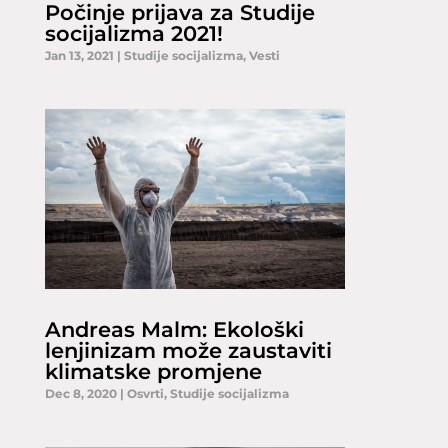
Počinje prijava za Studije
socijalizma 2021!
Jan 13, 2021
|
Studije socijalizma
,
Vesti
Andreas Malm: Ekološki
lenjinizam može zaustaviti
klimatske promjene
Dec 8, 2020
|
Osvrti
,
Studije socijalizma