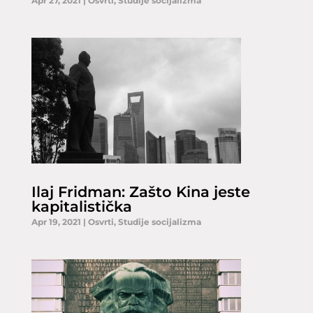
Apr 27, 2021
|
Osvrti
,
Studije socijalizma
Ilaj Fridman: Zašto Kina jeste
kapitalistička
Apr 19, 2021
|
Osvrti
,
Studije socijalizma