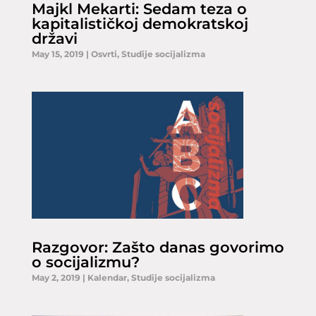
Majkl Mekarti: Sedam teza o
kapitalističkoj demokratskoj
državi
May 15, 2019
|
Osvrti
,
Studije socijalizma
Razgovor: Zašto danas govorimo
o socijalizmu?
May 2, 2019
|
Kalendar
,
Studije socijalizma