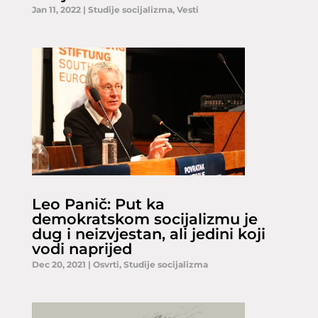
Jan 11, 2022
|
Studije socijalizma
,
Vesti
Leo Panič: Put ka
demokratskom socijalizmu je
dug i neizvjestan, ali jedini koji
vodi naprijed
Dec 20, 2021
|
Osvrti
,
Studije socijalizma