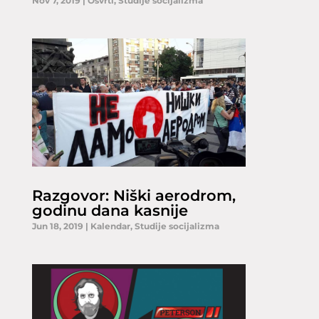
Nov 7, 2019
|
Osvrti
,
Studije socijalizma
Razgovor: Niški aerodrom,
godinu dana kasnije
Jun 18, 2019
|
Kalendar
,
Studije socijalizma